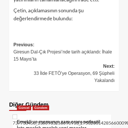
Çetin, açıklamasının sonunda şu
değerlendirmede bulundu:
Previous:
Giresun Dal-Çık Projesi’nde tarih açıklandı: İhale
15 Mayıs’ta
Next:
33 İlde FETÖ’ye Operasyon, 69 Şüpheli
Yakalandı
Diğer Gündem
Güncel
Gündem
Emekli ve memurun zam oranı netleşti!