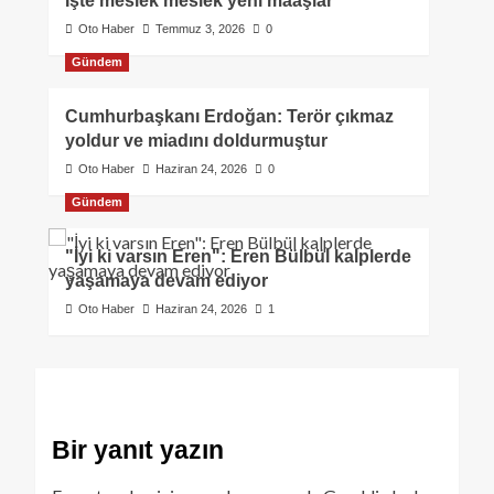
İşte meslek meslek yeni maaşlar
Oto Haber
Temmuz 3, 2026
0
Gündem
Cumhurbaşkanı Erdoğan: Terör çıkmaz
yoldur ve miadını doldurmuştur
Oto Haber
Haziran 24, 2026
0
Gündem
"İyi ki varsın Eren": Eren Bülbül kalplerde
yaşamaya devam ediyor
Oto Haber
Haziran 24, 2026
1
Bir yanıt yazın