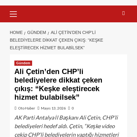
HOME
GÜNDEM
ALI ÇETIN’DEN CHP’LI
BELEDIYELERE DIKKAT ÇEKEN ÇIKIŞ: “KEŞKE
ELEŞTIRECEK HIZMET BULABILSEK”
Gündem
Ali Çetin’den CHP’li
belediyelere dikkat çeken
çıkış: “Keşke eleştirecek
hizmet bulabilsek”
Oto Haber
Mayıs 13, 2026
0
AK Parti Antalya İl Başkanı Ali Çetin, CHP’li
belediyeleri hedef aldı. Çetin, “Keşke video
çekip CHP’li belediyelerin yaptığı hizmetleri