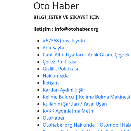
Oto Haber
BİLGİ ,İSTEK VE ŞİKAYET İÇİN
iletişim : info@otohaber.org
#67368 (başlık yok)
Ana Sayfa
Canlı Altın Fiyatları – Anlık Gram, Çeyre
Çerez Politikası
Gizlilik Politikası
Hakkımızda
İletişim
Kardan Aydınlık Şiiri
Kelime Bulucu | Kelime Bulma Makinesi
Kullanım Şartları / Yasal Uyarı
KVKK Aydınlatma Metni
OtoHaber
Otohaber.org Hakkında | Otomobil Habe