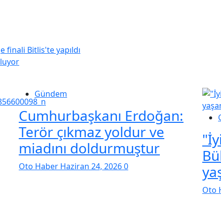
inali Bitlis'te yapıldı
luyor
Gündem
Cumhurbaşkanı Erdoğan:
Terör çıkmaz yoldur ve
"İy
miadını doldurmuştur
Bü
Oto Haber
Haziran 24, 2026
0
ya
Oto 