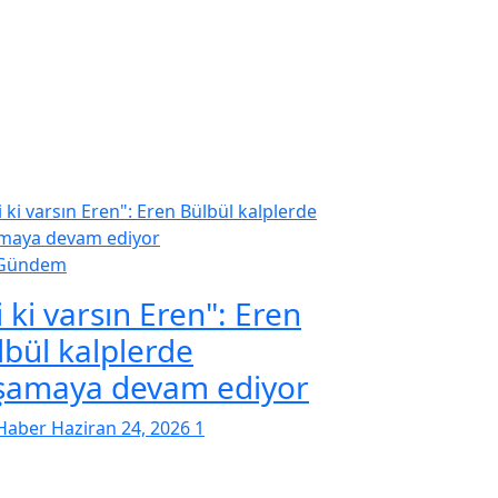
Gündem
i ki varsın Eren": Eren
lbül kalplerde
şamaya devam ediyor
Haber
Haziran 24, 2026
1