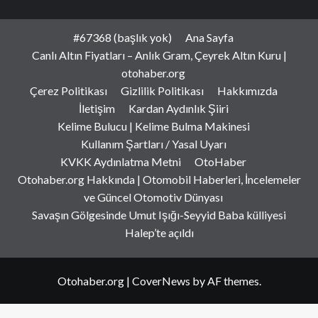
#67368 (başlık yok)
Ana Sayfa
Canlı Altın Fiyatları – Anlık Gram, Çeyrek Altın Kuru |
otohaber.org
Çerez Politikası
Gizlilik Politikası
Hakkımızda
İletişim
Kardan Aydınlık Şiiri
Kelime Bulucu | Kelime Bulma Makinesi
Kullanım Şartları / Yasal Uyarı
KVKK Aydınlatma Metni
OtoHaber
Otohaber.org Hakkında | Otomobil Haberleri, İncelemeler
ve Güncel Otomotiv Dünyası
Savaşın Gölgesinde Umut Işığı-Seyyid Baba külliyesi
Halep’te açıldı
Otohaber.org
|
CoverNews
by AF themes.