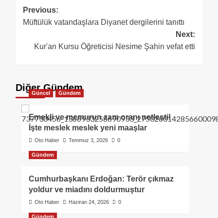
Previous:
Müftülük vatandaşlara Diyanet dergilerini tanıttı
Next:
Kur'an Kursu Öğreticisi Nesime Şahin vefat etti
Diğer Gündem
Güncel
Gündem
Emekli ve memurun zam oranı netleşti!
İşte meslek meslek yeni maaşlar
Oto Haber
Temmuz 3, 2026
0
Gündem
Cumhurbaşkanı Erdoğan: Terör çıkmaz
yoldur ve miadını doldurmuştur
Oto Haber
Haziran 24, 2026
0
Gündem