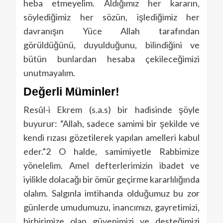
heba etmeyelim. Aldığımız her kararın,
söylediğimiz her sözün, işlediğimiz her
davranışın Yüce Allah tarafından
görüldüğünü, duyulduğunu, bilindiğini ve
bütün bunlardan hesaba çekileceğimizi
unutmayalım.
Değerli Müminler!
Resûl-i Ekrem (s.a.s) bir hadisinde şöyle
buyurur: “Allah, sadece samimi bir şekilde ve
kendi rızası gözetilerek yapılan amelleri kabul
eder.”2 O halde, samimiyetle Rabbimize
yönelelim. Amel defterlerimizin ibadet ve
iyilikle dolacağı bir ömür geçirme kararlılığında
olalım. Salgınla imtihanda olduğumuz bu zor
günlerde umudumuzu, inancımızı, gayretimizi,
birbirimize olan güvenimizi ve desteğimizi