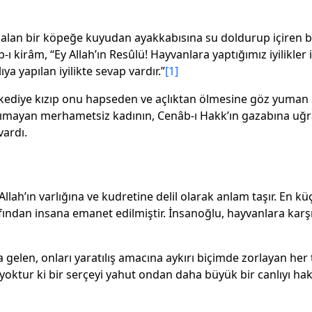
lan bir köpeğe kuyudan ayakkabısına su doldurup içiren bir
-ı kirâm, “Ey Allah’ın Resûlü! Hayvanlara yaptığımız iyilikler
 yapılan iyilikte sevap vardır.”
[1]
 kediye kızıp onu hapseden ve açlıktan ölmesine göz yuman bi
nımayan merhametsiz kadının, Cenâb-ı Hakk’ın gazabına uğrad
vardı.
e Allah’ın varlığına ve kudretine delil olarak anlam taşır. 
afından insana emanet edilmiştir. İnsanoğlu, hayvanlara karşı
elen, onları yaratılış amacına aykırı biçimde zorlayan her tü
se yoktur ki bir serçeyi yahut ondan daha büyük bir canlıyı 