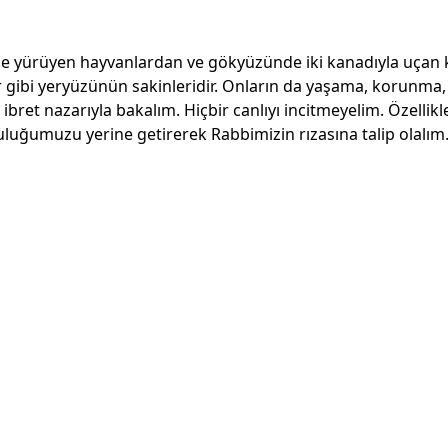
de yürüyen hayvanlardan ve gökyüzünde iki kanadıyla uçan ku
er gibi yeryüzünün sakinleridir. Onların da yaşama, korunma
ibret nazarıyla bakalım. Hiçbir canlıyı incitmeyelim. Özellik
luluğumuzu yerine getirerek Rabbimizin rızasına talip olalım