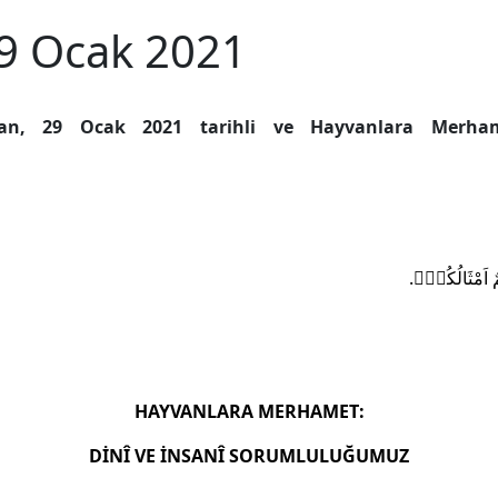
9 Ocak 2021
anan, 29 Ocak 2021 tarihli ve Hayvanlara Merha
.
َمٌ اَمْثَالُكُمْۜ
HAYVANLARA MERHAMET:
DİNÎ VE İNSANÎ SORUMLULUĞUMUZ