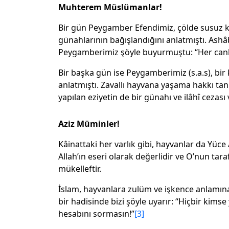
Muhterem Müslümanlar!
Bir gün Peygamber Efendimiz, çölde susuz ka
günahlarının bağışlandığını anlatmıştı. Ashâb
Peygamberimiz şöyle buyurmuştu: “Her canlıya
Bir başka gün ise Peygamberimiz (s.a.s), bir
anlatmıştı. Zavallı hayvana yaşama hakkı ta
yapılan eziyetin de bir günahı ve ilâhî cezası 
Aziz Müminler!
Kâinattaki her varlık gibi, hayvanlar da Yüc
Allah’ın eseri olarak değerlidir ve O’nun tar
mükelleftir.
İslam, hayvanlara zulüm ve işkence anlamına g
bir hadisinde bizi şöyle uyarır: “Hiçbir kim
hesabını sormasın!”
[3]