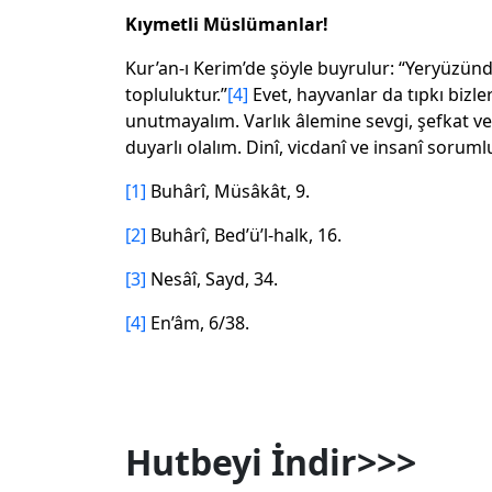
Kıymetli Müslümanlar!
Kur’an-ı Kerim’de şöyle buyrulur: “Yeryüzün
topluluktur.”
[4]
Evet, hayvanlar da tıpkı bizl
unutmayalım. Varlık âlemine sevgi, şefkat ve 
duyarlı olalım. Dinî, vicdanî ve insanî sorum
[1]
Buhârî, Müsâkât, 9.
[2]
Buhârî, Bed’ü’l-halk, 16.
[3]
Nesâî, Sayd, 34.
[4]
En’âm, 6/38.
Hutbeyi İndir>>>