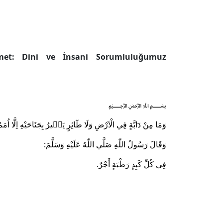
met: Dini ve İnsani Sorumluluğumuz
﷽
وَمَا مِنْ دَٓابَّةٍ فِي الْاَرْضِ وَلَا طَٓائِرٍ يَط۪يرُ بِجَنَاحَيْهِ اِلَّٓا اُم
وَقَالَ رَسُولُ اللّٰهِ صَلَّي اللّٰهُ عَلَيْهِ وَسَلَّمَ:
.
فِى كُلِّ كَبِدٍ رَطْبَةٍ أَجْرٌ