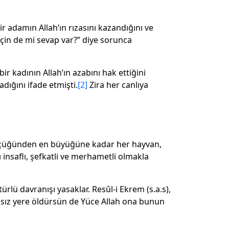
 adamın Allah’ın rızasını kazandığını ve
 için de mi sevap var?” diye sorunca
r kadının Allah’ın azabını hak ettiğini
ığını ifade etmişti.
[2]
Zira her canlıya
En küçüğünden en büyüğüne kadar her hayvan,
 insaflı, şefkatli ve merhametli olmakla
rlü davranışı yasaklar. Resûl-i Ekrem (s.a.s),
haksız yere öldürsün de Yüce Allah ona bunun