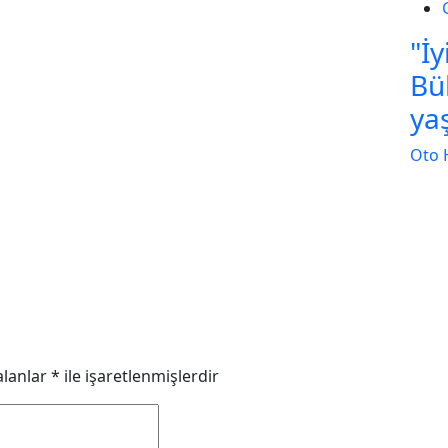
"İy
Bü
ya
Oto 
alanlar
*
ile işaretlenmişlerdir