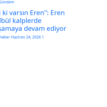
Gündem
i ki varsın Eren": Eren
lbül kalplerde
şamaya devam ediyor
Haber
Haziran 24, 2026
1