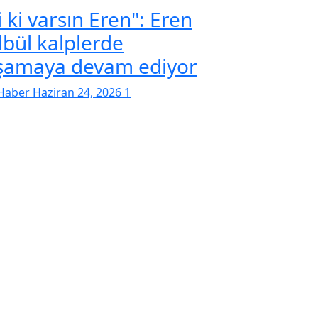
i ki varsın Eren": Eren
lbül kalplerde
şamaya devam ediyor
Haber
Haziran 24, 2026
1