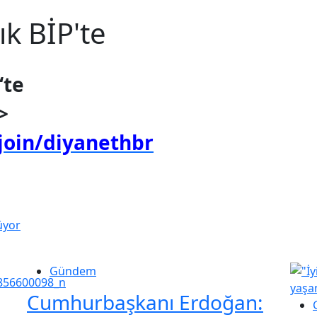
ık BİP'te
‘te
>
/join/diyanethbr
üyor
Gündem
Cumhurbaşkanı Erdoğan: