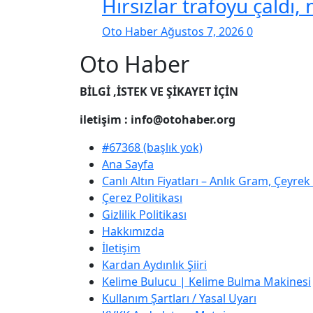
Hırsızlar trafoyu çaldı,
Oto Haber
Ağustos 7, 2026
0
Oto Haber
BİLGİ ,İSTEK VE ŞİKAYET İÇİN
iletişim : info@otohaber.org
#67368 (başlık yok)
Ana Sayfa
Canlı Altın Fiyatları – Anlık Gram, Çeyre
Çerez Politikası
Gizlilik Politikası
Hakkımızda
İletişim
Kardan Aydınlık Şiiri
Kelime Bulucu | Kelime Bulma Makinesi
Kullanım Şartları / Yasal Uyarı