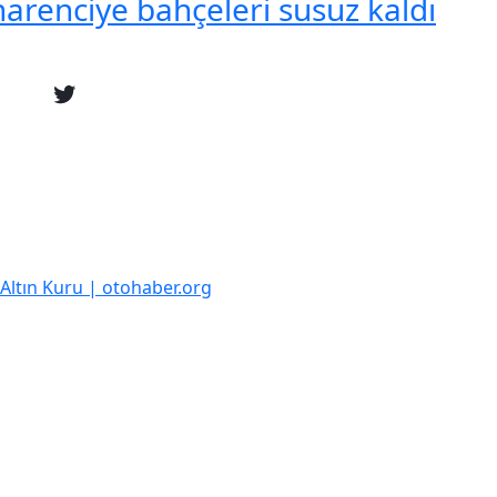
 narenciye bahçeleri susuz kaldı
k Altın Kuru | otohaber.org