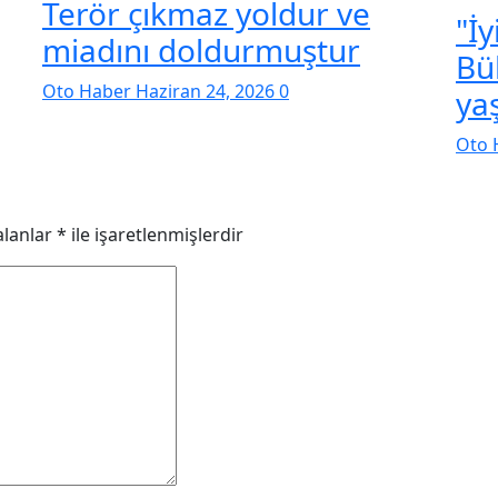
Terör çıkmaz yoldur ve
"İy
miadını doldurmuştur
Bü
Oto Haber
Haziran 24, 2026
0
ya
Oto 
alanlar
*
ile işaretlenmişlerdir