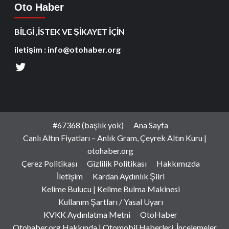
Oto Haber
BİLGİ ,İSTEK VE ŞİKAYET İÇİN
iletişim : info@otohaber.org
#67368 (başlık yok)
Ana Sayfa
Canlı Altın Fiyatları – Anlık Gram, Çeyrek Altın Kuru |
otohaber.org
Çerez Politikası
Gizlilik Politikası
Hakkımızda
İletişim
Kardan Aydınlık Şiiri
Kelime Bulucu | Kelime Bulma Makinesi
Kullanım Şartları / Yasal Uyarı
KVKK Aydınlatma Metni
OtoHaber
Otohaber.org Hakkında | Otomobil Haberleri, İncelemeler