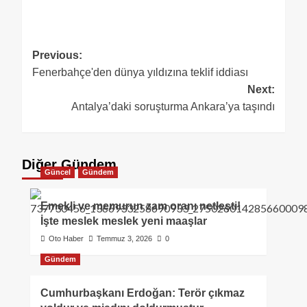
Previous:
Fenerbahçe'den dünya yıldızına teklif iddiası
Next:
Antalya’daki soruşturma Ankara’ya taşındı
Diğer Gündem
Güncel
Gündem
Emekli ve memurun zam oranı netleşti!
İşte meslek meslek yeni maaşlar
Oto Haber
Temmuz 3, 2026
0
Gündem
Cumhurbaşkanı Erdoğan: Terör çıkmaz