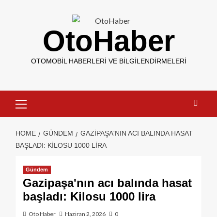
OtoHaber
OTOMOBIL HABERLERI VE BILGILENDIRMELERI
HOME
GÜNDEM
GAZIPAŞA'NIN ACI BALINDA HASAT
BAŞLADI: KILOSU 1000 LIRA
Gündem
Gazipaşa'nın acı balında hasat
başladı: Kilosu 1000 lira
Oto Haber
Haziran 2, 2026
0