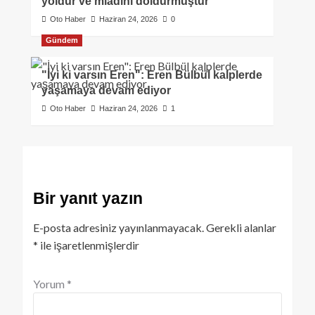
yoldur ve miadını doldurmuştur
Oto Haber
Haziran 24, 2026
0
Gündem
"İyi ki varsın Eren": Eren Bülbül kalplerde
yaşamaya devam ediyor
Oto Haber
Haziran 24, 2026
1
Bir yanıt yazın
E-posta adresiniz yayınlanmayacak.
Gerekli alanlar
*
ile işaretlenmişlerdir
Yorum
*