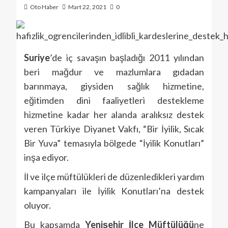
Oto Haber
Mart 22, 2021
0
Suriye
’de iç savaşın başladığı 2011 yılından
beri mağdur ve mazlumlara gıdadan
barınmaya, giysiden sağlık hizmetine,
eğitimden dini faaliyetleri destekleme
hizmetine kadar her alanda aralıksız destek
veren Türkiye Diyanet Vakfı, “Bir İyilik, Sıcak
Bir Yuva” temasıyla bölgede “İyilik Konutları”
inşa ediyor.
İl ve ilçe müftülükleri de düzenledikleri yardım
kampanyaları ile İyilik Konutları’na destek
oluyor.
Bu kapsamda
Yenişehir İlçe Müftülüğü
ne