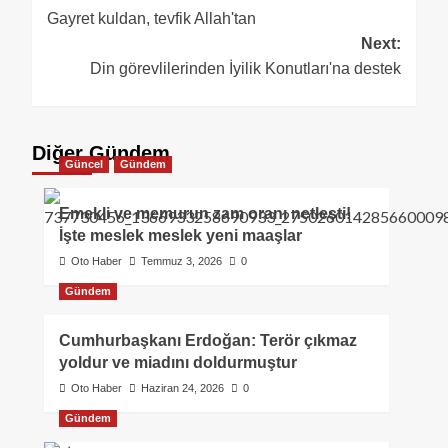
Gayret kuldan, tevfik Allah'tan
Next:
Din görevlilerinden İyilik Konutları'na destek
Diğer Gündem
Güncel
Gündem
Emekli ve memurun zam oranı netleşti!
İşte meslek meslek yeni maaşlar
Oto Haber
Temmuz 3, 2026
0
Gündem
Cumhurbaşkanı Erdoğan: Terör çıkmaz
yoldur ve miadını doldurmuştur
Oto Haber
Haziran 24, 2026
0
Gündem