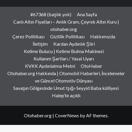
#67368 (başlık yok)
Ana Sayfa
Canlı Altın Fiyatları – Anlık Gram, Çeyrek Altın Kuru |
otohaber.org
Çerez Politikası
Gizlilik Politikası
Hakkımızda
İletişim
Kardan Aydınlık Şiiri
Kelime Bulucu | Kelime Bulma Makinesi
Kullanım Şartları / Yasal Uyarı
KVKK Aydınlatma Metni
OtoHaber
Otohaber.org Hakkında | Otomobil Haberleri, İncelemeler
ve Güncel Otomotiv Dünyası
Savaşın Gölgesinde Umut Işığı-Seyyid Baba külliyesi
Halep’te açıldı
Otohaber.org
|
CoverNews
by AF themes.