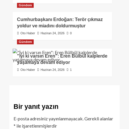
Gündem
Cumhurbaşkanı Erdoğan: Terör çıkmaz
yoldur ve miadını doldurmuştur
Oto Haber
Haziran 24, 2026
0
Gündem
"İyi ki varsın Eren": Eren Bülbül kalplerde
yaşamaya devam ediyor
Oto Haber
Haziran 24, 2026
1
Bir yanıt yazın
E-posta adresiniz yayınlanmayacak.
Gerekli alanlar
*
ile işaretlenmişlerdir