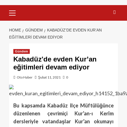
HOME
GÜNDEM
KABADÜZ'DE EVDEN KUR’AN
EĞITIMLERI DEVAM EDIYOR
Gündem
Kabadüz'de evden Kur’an
eğitimleri devam ediyor
Oto Haber
Şubat 11, 2021
0
Bu kapsamda Kabadüz İlçe Müftülüğünce
düzenlenen çevrimiçi Kur’an-ı Kerîm
dersleriyle vatandaşlar Kur’an okumayı