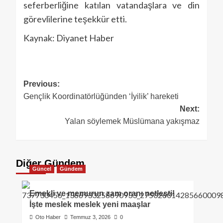
seferberliğine katılan vatandaşlara ve din
görevlilerine teşekkür etti.
Kaynak: Diyanet Haber
Previous:
Gençlik Koordinatörlüğünden ‘İyilik’ hareketi
Next:
Yalan söylemek Müslümana yakışmaz
Diğer Gündem
Güncel
Gündem
Emekli ve memurun zam oranı netleşti!
İşte meslek meslek yeni maaşlar
Oto Haber
Temmuz 3, 2026
0