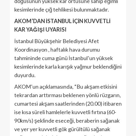
doğusunun yüksek kar örtüsüne sahip eğimli
kesimlerinde çığ tehlikesi bulunmaktadır.
AKOM’DAN İSTANBUL İÇİN KUVVETLİ
KAR YAĞIŞI UYARISI
İstanbul Büyükşehir Belediyesi Afet
Koordinasyon , haftalık hava durumu
tahmininde cuma günü İstanbul’un yüksek
kesimlerinde karla karışık yağmur beklendiğini
duyurdu.
AKOM’un açıklamasında, “Bu akşam etkisini
tekrardan arttırması beklenen yönlü rüzgarın,
cumartesi akşam saatlerinden (20.00) itibaren
ise kısa süreli hamlelerle kuvvetli fırtına (60-
90km/s) şeklinde eseceği, beraberin sağanak
ve yer yer kuvvetli gök gürültülü sağanak