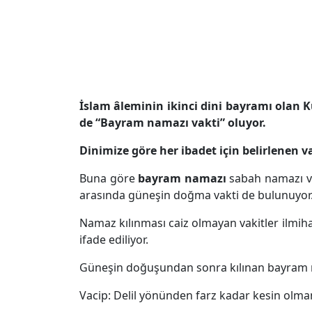
İslam âleminin ikinci dini
bayram
ı olan
K
de “Bayram
namaz
ı vakti” oluyor.
Dinimize göre her ibadet için belirlenen va
Buna göre
bayram namazı
sabah namazı va
arasında güneşin doğma vakti de bulunuyor
Namaz kılınması caiz olmayan vakitler ilmi
ifade ediliyor.
Güneşin doğuşundan sonra kılınan bayram nam
Vacip: Delil yönünden farz kadar kesin olma