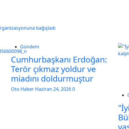
 organizasyonuna bağışladı
Gündem
Cumhurbaşkanı Erdoğan:
Terör çıkmaz yoldur ve
miadını doldurmuştur
Oto Haber
Haziran 24, 2026
0
"İy
Bü
ya