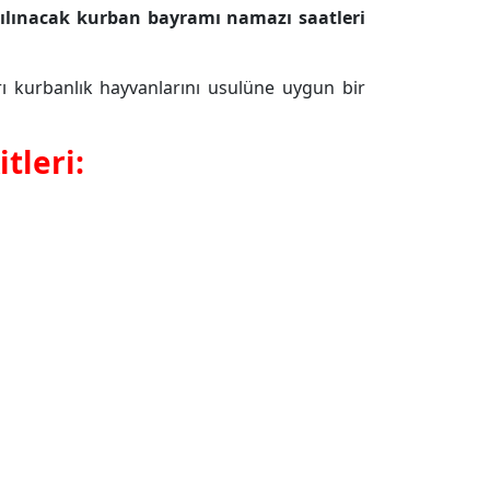
 kılınacak kurban bayramı namazı
saat
leri
ı kurbanlık hayvanlarını usulüne uygun bir
tleri: