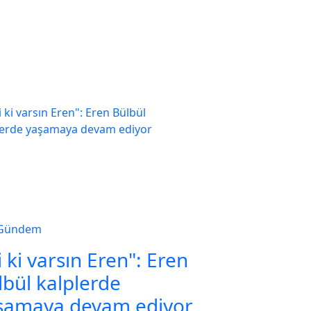
Gündem
i ki varsın Eren": Eren
lbül kalplerde
şamaya devam ediyor