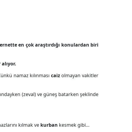
rnette en çok araştırdığı konulardan biri
 alıyor.
. Çünkü namaz kılınması
caiz
olmayan vakitler
ındayken (zeval) ve güneş batarken şeklinde
mazlarını kılmak ve
kurban
kesmek gibi…