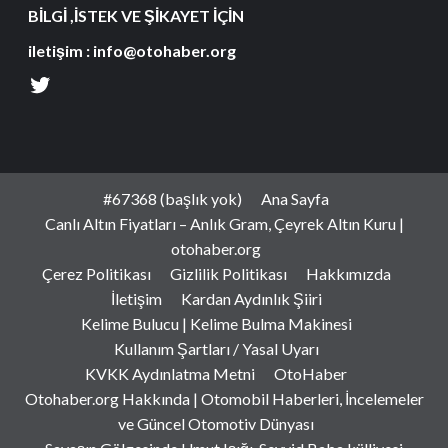
BİLGİ ,İSTEK VE ŞİKAYET İÇİN
iletişim : info@otohaber.org
#67368 (başlık yok)
Ana Sayfa
Canlı Altın Fiyatları – Anlık Gram, Çeyrek Altın Kuru |
otohaber.org
Çerez Politikası
Gizlilik Politikası
Hakkımızda
İletişim
Kardan Aydınlık Şiiri
Kelime Bulucu | Kelime Bulma Makinesi
Kullanım Şartları / Yasal Uyarı
KVKK Aydınlatma Metni
OtoHaber
Otohaber.org Hakkında | Otomobil Haberleri, İncelemeler
ve Güncel Otomotiv Dünyası