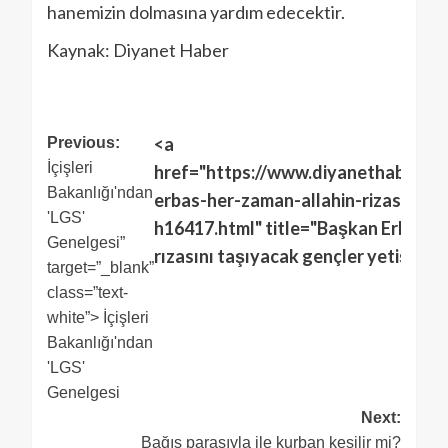
hanemizin dolmasına yardım edecektir.
Kaynak: Diyanet Haber
<a
Previous:
İçişleri
href="https://www.diyanethaber.co
Bakanlığı'ndan
erbas-her-zaman-allahin-rizasini-ta
'LGS'
h16417.html" title="Başkan Erbaş: H
Genelgesi”
rızasını taşıyacak gençler yetiştirme
target=”_blank”
class=”text-
white”> İçişleri
Bakanlığı'ndan
'LGS'
Genelgesi
Next:
Bağış parasıyla ile kurban kesilir mi?