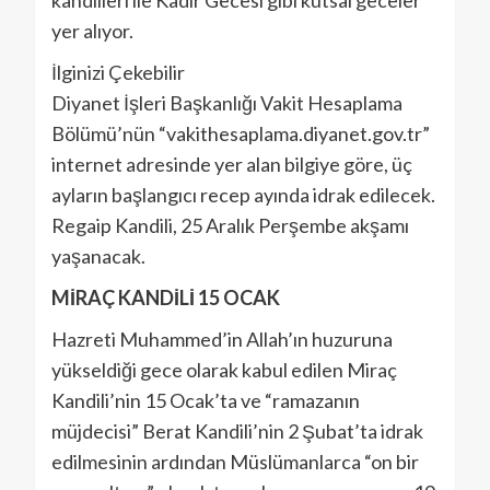
kandilleri ile Kadir Gecesi gibi kutsal geceler
yer alıyor.
İlginizi Çekebilir
Diyanet İşleri Başkanlığı Vakit Hesaplama
Bölümü’nün “vakithesaplama.diyanet.gov.tr”
internet adresinde yer alan bilgiye göre, üç
ayların başlangıcı recep ayında idrak edilecek.
Regaip Kandili, 25 Aralık Perşembe akşamı
yaşanacak.
MİRAÇ KANDİLİ 15 OCAK
Hazreti Muhammed’in Allah’ın huzuruna
yükseldiği gece olarak kabul edilen Miraç
Kandili’nin 15 Ocak’ta ve “ramazanın
müjdecisi” Berat Kandili’nin 2 Şubat’ta idrak
edilmesinin ardından Müslümanlarca “on bir