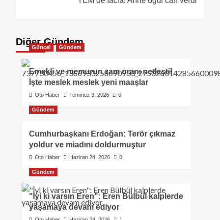
TEM’de facia! Anne oğul can verdi
Diğer Gündem
Güncel
Gündem
Emekli ve memurun zam oranı netleşti!
İşte meslek meslek yeni maaşlar
Oto Haber
Temmuz 3, 2026
0
Gündem
Cumhurbaşkanı Erdoğan: Terör çıkmaz
yoldur ve miadını doldurmuştur
Oto Haber
Haziran 24, 2026
0
Gündem
"İyi ki varsın Eren": Eren Bülbül kalplerde
yaşamaya devam ediyor
Oto Haber
Haziran 24, 2026
1