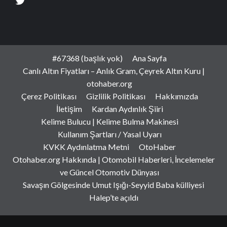
#67368 (başlık yok)
Ana Sayfa
Canlı Altın Fiyatları – Anlık Gram, Çeyrek Altın Kuru |
otohaber.org
Çerez Politikası
Gizlilik Politikası
Hakkımızda
İletişim
Kardan Aydınlık Şiiri
Kelime Bulucu | Kelime Bulma Makinesi
Kullanım Şartları / Yasal Uyarı
KVKK Aydınlatma Metni
OtoHaber
Otohaber.org Hakkında | Otomobil Haberleri, İncelemeler
ve Güncel Otomotiv Dünyası
Savaşın Gölgesinde Umut Işığı-Seyyid Baba külliyesi
Halep’te açıldı