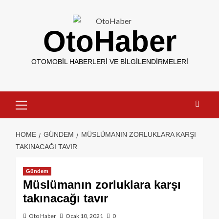
OtoHaber
OTOMOBIL HABERLERI VE BILGILENDIRMELERI
HOME
GÜNDEM
MÜSLÜMANIN ZORLUKLARA KARŞI
TAKINACAĞI TAVIR
Gündem
Müslümanın zorluklara karşı
takınacağı tavır
Oto Haber
Ocak 10, 2021
0