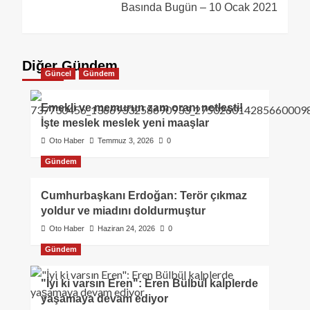
Basında Bugün – 10 Ocak 2021
Diğer Gündem
Güncel
Gündem
Emekli ve memurun zam oranı netleşti!
İşte meslek meslek yeni maaşlar
Oto Haber
Temmuz 3, 2026
0
Gündem
Cumhurbaşkanı Erdoğan: Terör çıkmaz
yoldur ve miadını doldurmuştur
Oto Haber
Haziran 24, 2026
0
Gündem
"İyi ki varsın Eren": Eren Bülbül kalplerde
yaşamaya devam ediyor