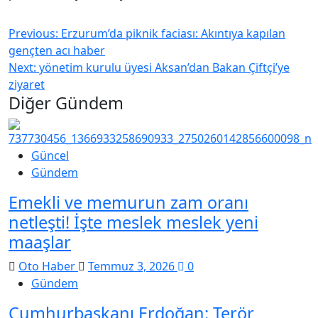
Previous:
Erzurum’da piknik faciası: Akıntıya kapılan
gençten acı haber
Next:
yönetim kurulu üyesi Aksan’dan Bakan Çiftçi’ye
ziyaret
Diğer Gündem
Güncel
Gündem
Emekli ve memurun zam oranı
netleşti! İşte meslek meslek yeni
maaşlar
Oto Haber
Temmuz 3, 2026
0
Gündem
Cumhurbaşkanı Erdoğan: Terör