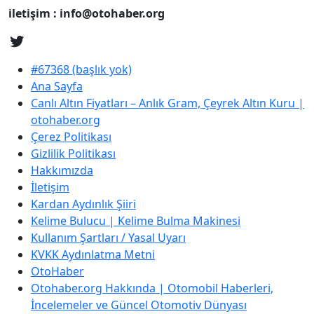
iletişim : info@otohaber.org
#67368 (başlık yok)
Ana Sayfa
Canlı Altın Fiyatları – Anlık Gram, Çeyrek Altın Kuru |
otohaber.org
Çerez Politikası
Gizlilik Politikası
Hakkımızda
İletişim
Kardan Aydınlık Şiiri
Kelime Bulucu | Kelime Bulma Makinesi
Kullanım Şartları / Yasal Uyarı
KVKK Aydınlatma Metni
OtoHaber
Otohaber.org Hakkında | Otomobil Haberleri,
İncelemeler ve Güncel Otomotiv Dünyası