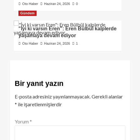
Oto Haber
Haziran 24, 2026
0
Gündem
"İyi ki varsın Eren": Eren Bülbül kalplerde
yaşamaya devam ediyor
Oto Haber
Haziran 24, 2026
1
Bir yanıt yazın
E-posta adresiniz yayınlanmayacak.
Gerekli alanlar
*
ile işaretlenmişlerdir
Yorum
*