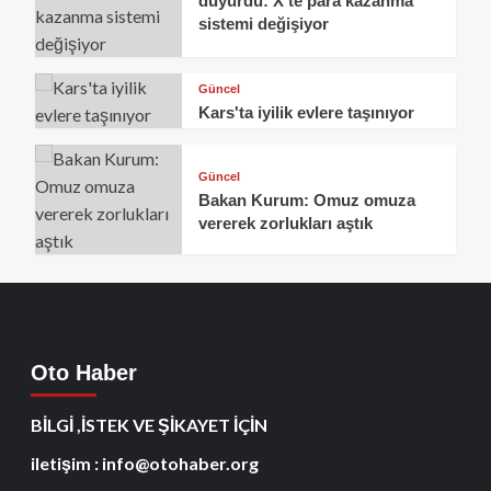
duyurdu: X’te para kazanma
sistemi değişiyor
Güncel
Kars'ta iyilik evlere taşınıyor
Güncel
Bakan Kurum: Omuz omuza
vererek zorlukları aştık
Oto Haber
BİLGİ ,İSTEK VE ŞİKAYET İÇİN
iletişim : info@otohaber.org