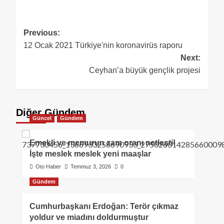
Previous:
12 Ocak 2021 Türkiye'nin koronavirüs raporu
Next:
Ceyhan’a büyük gençlik projesi
Diğer Gündem
Güncel
Gündem
Emekli ve memurun zam oranı netleşti!
İşte meslek meslek yeni maaşlar
Oto Haber
Temmuz 3, 2026
0
Gündem
Cumhurbaşkanı Erdoğan: Terör çıkmaz
yoldur ve miadını doldurmuştur