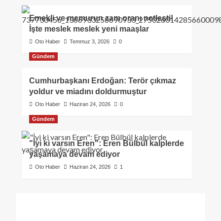
Emekli ve memurun zam oranı netleşti!
İşte meslek meslek yeni maaşlar
Oto Haber
Temmuz 3, 2026
0
Gündem
Cumhurbaşkanı Erdoğan: Terör çıkmaz
yoldur ve miadını doldurmuştur
Oto Haber
Haziran 24, 2026
0
Gündem
"İyi ki varsın Eren": Eren Bülbül kalplerde
yaşamaya devam ediyor
Oto Haber
Haziran 24, 2026
1