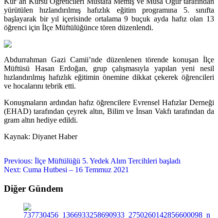
Kur’an Kursu Öğreticileri Mustafa Memiş ve Musa Öğür tarafından
yürütülen hızlandırılmış hafızlık eğitim programına 5. sınıfta
başlayarak bir yıl içerisinde ortalama 9 buçuk ayda hafız olan 13
öğrenci için İlçe Müftülüğünce tören düzenlendi.
Abdurrahman Gazi Camii’nde düzenlenen törende konuşan İlçe
Müftüsü Hasan Erdoğan, grup çalışmasıyla yapılan yeni nesil
hızlandırılmış hafızlık eğitimin önemine dikkat çekerek öğrencileri
ve hocalarını tebrik etti.
Konuşmaların ardından hafız öğrencilere Evrensel Hafızlar Derneği
(EHAD) tarafından çeyrek altın, Bilim ve İnsan Vakfı tarafından da
gram altın hediye edildi.
Kaynak: Diyanet Haber
Previous:
İlçe Müftülüğü 5. Yedek Alım Tercihleri başladı
Next:
Cuma Hutbesi – 16 Temmuz 2021
Diğer Gündem