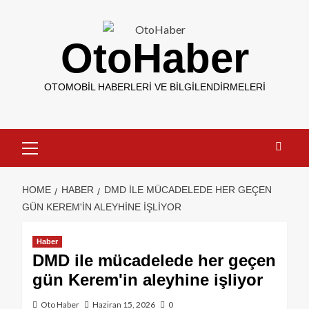
OtoHaber
OTOMOBIL HABERLERI VE BILGILENDIRMELERI
HOME
HABER
DMD ILE MÜCADELEDE HER GEÇEN
GÜN KEREM'IN ALEYHINE IŞLIYOR
Haber
DMD ile mücadelede her geçen
gün Kerem'in aleyhine işliyor
Oto Haber
Haziran 15, 2026
0