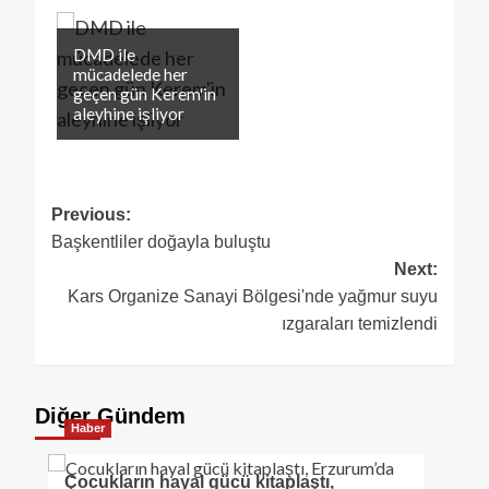
DMD ile
mücadelede her
geçen gün Kerem'in
aleyhine işliyor
Previous:
Başkentliler doğayla buluştu
Next:
Kars Organize Sanayi Bölgesi'nde yağmur suyu
ızgaraları temizlendi
Diğer Gündem
Haber
Çocukların hayal gücü kitaplaştı,