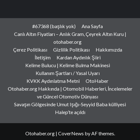
#67368 (başlık yok)
Ana Sayfa
Canlı Altın Fiyatları – Anlık Gram, Çeyrek Altın Kuru |
otohaber.org
Çerez Politikası
Gizlilik Politikası
Hakkımızda
İletişim
Kardan Aydınlık Şiiri
Kelime Bulucu | Kelime Bulma Makinesi
Kullanım Şartları / Yasal Uyarı
KVKK Aydınlatma Metni
OtoHaber
Otohaber.org Hakkında | Otomobil Haberleri, İncelemeler
ve Güncel Otomotiv Dünyası
Savaşın Gölgesinde Umut Işığı-Seyyid Baba külliyesi
Halep’te açıldı
Otohaber.org
|
CoverNews
by AF themes.