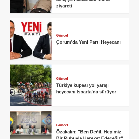
ziyareti
Güncel
Çorum’da Yeni Parti Heyecanı
Güncel
Türkiye kupası yol yarışı
heyecanı Isparta'da sürüyor
Güncel
Özakalın: "Ben Değil, Hepimiz
Bir Ruhuyla Hareket Edeceğiz"