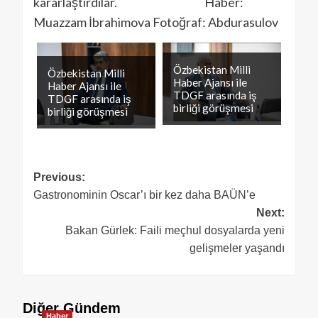
kararlaştırdılar. Haber:
Muazzam İbrahimova Fotoğraf: Abdurasulov
Özbekistan Milli
Özbekistan Milli
Haber Ajansı ile
Haber Ajansı ile
TDGF arasında iş
TDGF arasında iş
birliği görüşmesi
birliği görüşmesi
Previous:
Gastronominin Oscar’ı bir kez daha BAÜN’e
Next:
Bakan Gürlek: Faili meçhul dosyalarda yeni
gelişmeler yaşandı
Diğer Gündem
Haber