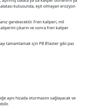
i, aşınmış balata ya da kaliper donanımı ya
n balatası kutusunda, eşit olmayan erozyon
nız gerekecektir. Fren kaliperi, mil
aliperini çıkarın ve sonra fren kaliper
yı tamamlamak için PB B’laster gibi pas
öbeğe aynı hizada oturmasını sağlayacak ve
ilir.