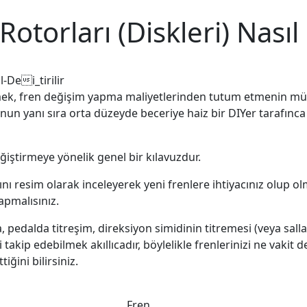
Rotorları (Diskleri) Nasıl 
tirmek, fren değişim yapma maliyetlerinden tutum etmenin m
 yanı sıra orta düzeyde beceriye haiz bir DIYer tarafınca b
eğiştirmeye yönelik genel bir kılavuzdur.
ı resim olarak inceleyerek yeni frenlere ihtiyacınız olup ol
apmalısınız.
pedalda titreşim, direksiyon simidinin titremesi (veya sallan
 takip edebilmek akıllıcadır, böylelikle frenlerinizi ne vakit 
iğini bilirsiniz.
Fren