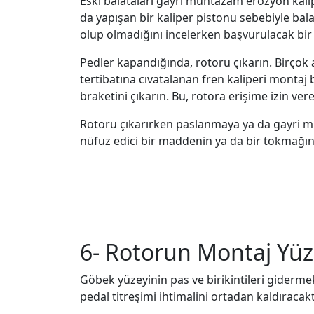
Eski balataları gayri muntazam erozyon kalıpl
da yapışan bir kaliper pistonu sebebiyle bala
olup olmadığını incelerken başvurulacak bir k
Pedler kapandığında, rotoru çıkarın. Birçok a
tertibatına cıvatalanan fren kaliperi montaj b
braketini çıkarın. Bu, rotora erişime izin vere
Rotoru çıkarırken paslanmaya ya da gayri m
nüfuz edici bir maddenin ya da bir tokmağın 
6- Rotorun Montaj Yüz
Göbek yüzeyinin pas ve birikintileri gidermek
pedal titreşimi ihtimalini ortadan kaldıracakt