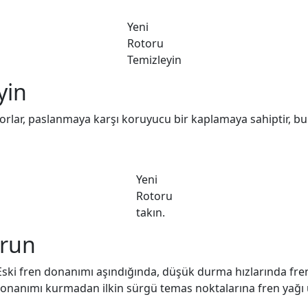
Yeni
Rotoru
Temizleyin
yin
Rotorlar, paslanmaya karşı koruyucu bir kaplamaya sahiptir, 
Yeni
Rotoru
takın.
urun
ski fren donanımı aşındığında, düşük durma hızlarında fren 
r. Donanımı kurmadan ilkin sürgü temas noktalarına fren yağ