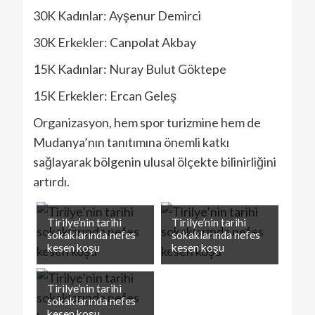
30K Kadınlar: Ayşenur Demirci
30K Erkekler: Canpolat Akbay
15K Kadınlar: Nuray Bulut Göktepe
15K Erkekler: Ercan Geleş
Organizasyon, hem spor turizmine hem de
Mudanya’nın tanıtımına önemli katkı
sağlayarak bölgenin ulusal ölçekte bilinirliğini
artırdı.
Tirilye’nin tarihi
Tirilye’nin tarihi
sokaklarında nefes
sokaklarında nefes
kesen koşu
kesen koşu
Tirilye’nin tarihi
sokaklarında nefes
kesen koşu