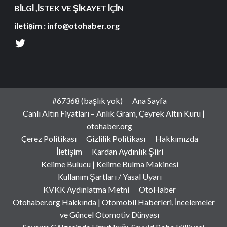
BİLGİ ,İSTEK VE ŞİKAYET İÇİN
iletişim : info@otohaber.org
#67368 (başlık yok)
Ana Sayfa
Canlı Altın Fiyatları – Anlık Gram, Çeyrek Altın Kuru |
otohaber.org
Çerez Politikası
Gizlilik Politikası
Hakkımızda
İletişim
Kardan Aydınlık Şiiri
Kelime Bulucu | Kelime Bulma Makinesi
Kullanım Şartları / Yasal Uyarı
KVKK Aydınlatma Metni
OtoHaber
Otohaber.org Hakkında | Otomobil Haberleri, İncelemeler
ve Güncel Otomotiv Dünyası