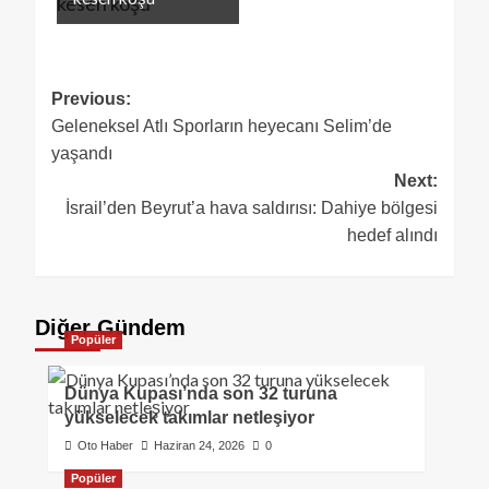
Previous:
Geleneksel Atlı Sporların heyecanı Selim’de
yaşandı
Next:
İsrail’den Beyrut’a hava saldırısı: Dahiye bölgesi
hedef alındı
Diğer Gündem
Popüler
Dünya Kupası’nda son 32 turuna
yükselecek takımlar netleşiyor
Oto Haber
Haziran 24, 2026
0
Popüler