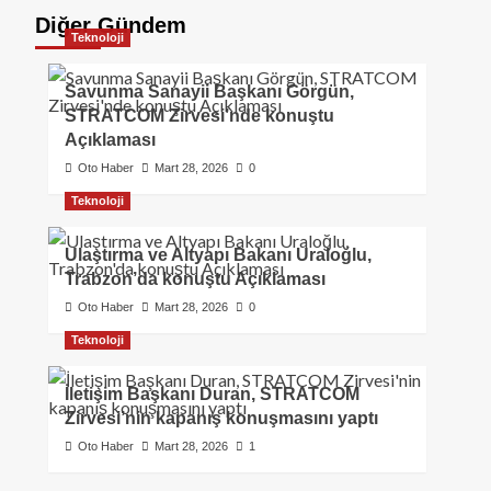
Diğer Gündem
Teknoloji
Savunma Sanayii Başkanı Görgün,
STRATCOM Zirvesi’nde konuştu
Açıklaması
Oto Haber
Mart 28, 2026
0
Teknoloji
Ulaştırma ve Altyapı Bakanı Uraloğlu,
Trabzon’da konuştu Açıklaması
Oto Haber
Mart 28, 2026
0
Teknoloji
İletişim Başkanı Duran, STRATCOM
Zirvesi’nin kapanış konuşmasını yaptı
Oto Haber
Mart 28, 2026
1