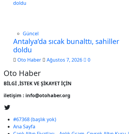
Güncel
Antalya’da sıcak bunalttı, sahiller
doldu
Oto Haber
Ağustos 7, 2026
0
Oto Haber
BİLGİ ,İSTEK VE ŞİKAYET İÇİN
iletişim : info@otohaber.org
#67368 (başlık yok)
Ana Sayfa
Canlı Altın Fiyatları – Anlık Gram, Çeyrek Altın Kuru |