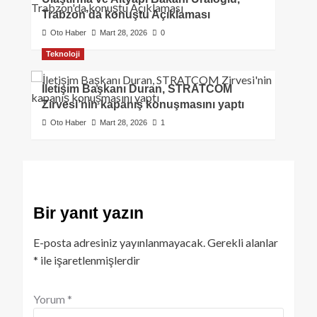
Trabzon’da konuştu Açıklaması
Oto Haber
Mart 28, 2026
0
Teknoloji
İletişim Başkanı Duran, STRATCOM
Zirvesi’nin kapanış konuşmasını yaptı
Oto Haber
Mart 28, 2026
1
Bir yanıt yazın
E-posta adresiniz yayınlanmayacak.
Gerekli alanlar
*
ile işaretlenmişlerdir
Yorum
*