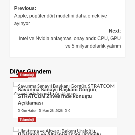
Previous:
Apple, popüler dört modelini daha emekliye
ayırıyor
Next:
Intel ve Nvidia anlaşması onaylandı: CPU, GPU
ve 5 milyar dolarlık yatırım
Diğer Gündem
Teknoloji
Savunma Sanayii Başkanı Görgün,
STRATCOM Zirvesi’nde konuştu
Açıklaması
Oto Haber
Mart 28, 2026
0
Teknoloji
Ulaştırma ve Altyapı Bakanı Uraloğlu,