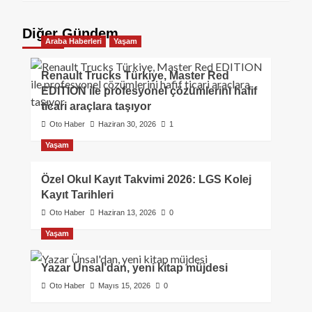
Diğer Gündem
Araba Haberleri
Yaşam
Renault Trucks Türkiye, Master Red
EDITION ile profesyonel çözümlerini hafif
ticari araçlara taşıyor
Oto Haber
Haziran 30, 2026
1
Yaşam
Özel Okul Kayıt Takvimi 2026: LGS Kolej
Kayıt Tarihleri
Oto Haber
Haziran 13, 2026
0
Yaşam
Yazar Ünsal’dan, yeni kitap müjdesi
Oto Haber
Mayıs 15, 2026
0