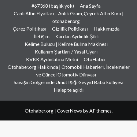
#67368 (başlık yok)
Ana Sayfa
Canlı Altın Fiyatları – Anlık Gram, Çeyrek Altın Kuru |
otohaber.org
Çerez Politikası
Gizlilik Politikası
Hakkımızda
İletişim
Kardan Aydınlık Şiiri
Kelime Bulucu | Kelime Bulma Makinesi
Kullanım Şartları / Yasal Uyarı
KVKK Aydınlatma Metni
OtoHaber
Otohaber.org Hakkında | Otomobil Haberleri, İncelemeler
ve Güncel Otomotiv Dünyası
Savaşın Gölgesinde Umut Işığı-Seyyid Baba külliyesi
Halep’te açıldı
Otohaber.org
|
CoverNews
by AF themes.