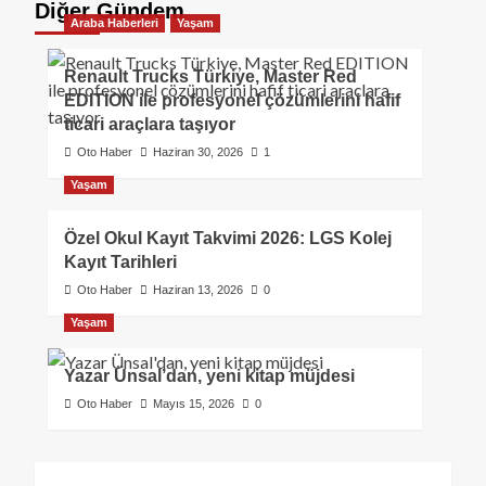
Diğer Gündem
Araba Haberleri
Yaşam
Renault Trucks Türkiye, Master Red
EDITION ile profesyonel çözümlerini hafif
ticari araçlara taşıyor
Oto Haber
Haziran 30, 2026
1
Yaşam
Özel Okul Kayıt Takvimi 2026: LGS Kolej
Kayıt Tarihleri
Oto Haber
Haziran 13, 2026
0
Yaşam
Yazar Ünsal’dan, yeni kitap müjdesi
Oto Haber
Mayıs 15, 2026
0