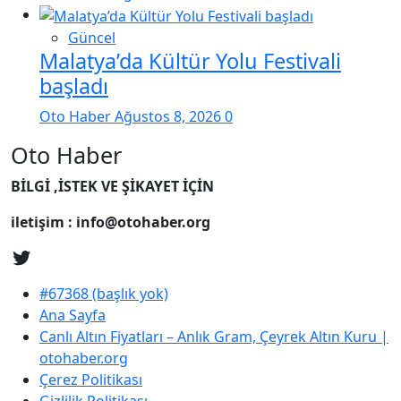
Güncel
Malatya’da Kültür Yolu Festivali
başladı
Oto Haber
Ağustos 8, 2026
0
Oto Haber
BİLGİ ,İSTEK VE ŞİKAYET İÇİN
iletişim : info@otohaber.org
#67368 (başlık yok)
Ana Sayfa
Canlı Altın Fiyatları – Anlık Gram, Çeyrek Altın Kuru |
otohaber.org
Çerez Politikası
Gizlilik Politikası