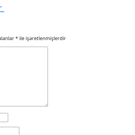
or
alanlar
*
ile işaretlenmişlerdir