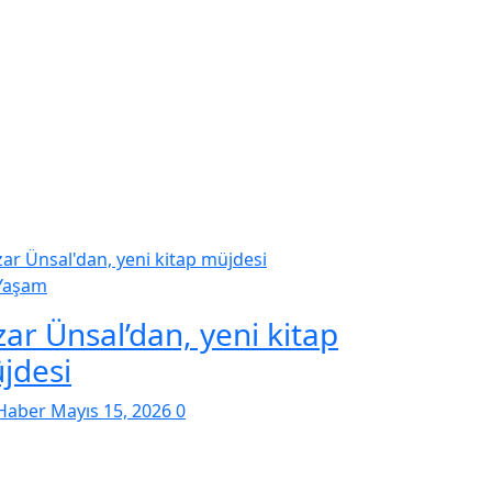
Yaşam
zar Ünsal’dan, yeni kitap
jdesi
Haber
Mayıs 15, 2026
0