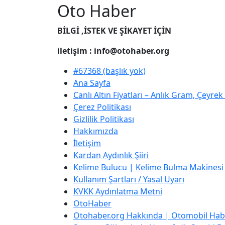
Oto Haber
BİLGİ ,İSTEK VE ŞİKAYET İÇİN
iletişim : info@otohaber.org
#67368 (başlık yok)
Ana Sayfa
Canlı Altın Fiyatları – Anlık Gram, Çeyre
Çerez Politikası
Gizlilik Politikası
Hakkımızda
İletişim
Kardan Aydınlık Şiiri
Kelime Bulucu | Kelime Bulma Makinesi
Kullanım Şartları / Yasal Uyarı
KVKK Aydınlatma Metni
OtoHaber
Otohaber.org Hakkında | Otomobil Habe