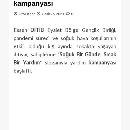
kampanyası
Oto Haber
Ocak 26, 2021
0
Essen
DİTİB
Eyalet Bölge Gençlik Birliği,
pandemi süreci ve soğuk hava koşullarının
etkili olduğu kış ayında sokakta yaşayan
ihtiyaç sahiplerine “
Soğuk Bir Günde
,
Sıcak
Bir Yardım
” sloganıyla yardım
kampanya
sı
başlattı.