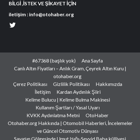
BİLGİ ,İSTEK VE ŞİKAYET İÇİN
iletişim : info@otohaber.org
#67368 (başlık yok)
Ana Sayfa
Canlı Altın Fiyatları – Anlık Gram, Çeyrek Altın Kuru |
otohaber.org
Çerez Politikası
Gizlilik Politikası
Hakkımızda
İletişim
Kardan Aydınlık Şiiri
Kelime Bulucu | Kelime Bulma Makinesi
Kullanım Şartları / Yasal Uyarı
KVKK Aydınlatma Metni
OtoHaber
Otohaber.org Hakkında | Otomobil Haberleri, İncelemeler
ve Güncel Otomotiv Dünyası
Savaşın Gölgesinde Umut Işığı-Seyyid Baba külliyesi