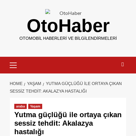
OtoHaber
OTOMOBIL HABERLERI VE BILGILENDIRMELERI
HOME
YAŞAM
YUTMA GÜÇLÜĞÜ ILE ORTAYA ÇIKAN
SESSIZ TEHDIT: AKALAZYA HASTALIĞI
araba
Yaşam
Yutma güçlüğü ile ortaya çıkan
sessiz tehdit: Akalazya
hastalığı