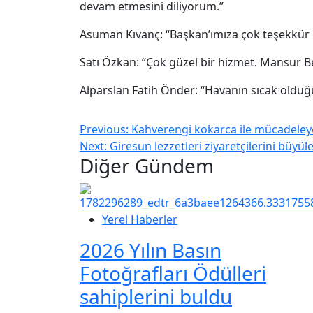
devam etmesini diliyorum.”
Asuman Kıvanç: “Başkan’ımıza çok teşekkür e
Satı Özkan: “Çok güzel bir hizmet. Mansur B
Alparslan Fatih Önder: “Havanın sıcak olduğu
Previous:
Kahverengi kokarca ile mücadeleye
Next:
Giresun lezzetleri ziyaretçilerini büyül
Diğer Gündem
Yerel Haberler
2026 Yılın Basın
Fotoğrafları Ödülleri
sahiplerini buldu