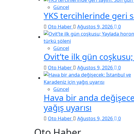
Güncel
YKS tercihlerinde geri 
Oto Haber
Ağustos 9, 2026
0
Güncel
Ovit’te ilk gün coşkusu
Oto Haber
Ağustos 9, 2026
0
Güncel
Hava bir anda değişecek
yağış uyarısı
Oto Haber
Ağustos 9, 2026
0
Oto Haber