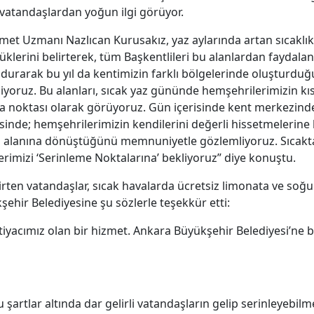
 vatandaşlardan yoğun ilgi görüyor.
met Uzmanı Nazlıcan Kurusakız, yaz aylarında artan sıcaklıkl
lerini belirterek, tüm Başkentlileri bu alanlardan faydalan
ndurarak bu yıl da kentimizin farklı bölgelerinde oluşturduğ
oruz. Bu alanları, sıcak yaz gününde hemşehrilerimizin kısa
uşma noktası olarak görüyoruz. Gün içerisinde kent merkezi
tesinde; hemşehrilerimizin kendilerini değerli hissetmelerin
a alanına dönüştüğünü memnuniyetle gözlemliyoruz. Sıcak
rimizi ‘Serinleme Noktalarına’ bekliyoruz” diye konuştu.
n vatandaşlar, sıcak havalarda ücretsiz limonata ve soğuk 
hir Belediyesine şu sözlerle teşekkür etti:
yacımız olan bir hizmet. Ankara Büyükşehir Belediyesi’ne b
şartlar altında dar gelirli vatandaşların gelip serinleyebil