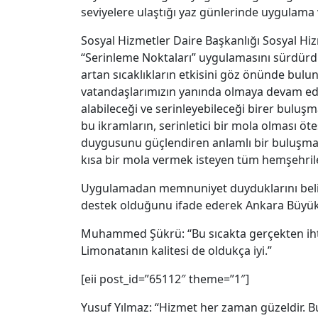
seviyelere ulaştığı yaz günlerinde uygulama
Sosyal Hizmetler Daire Başkanlığı Sosyal Hiz
“Serinleme Noktaları” uygulamasını sürdürdük
artan sıcaklıkların etkisini göz önünde bulu
vatandaşlarımızın yanında olmaya devam ediy
alabileceği ve serinleyebileceği birer bul
bu ikramların, serinletici bir mola olması ö
duygusunu güçlendiren anlamlı bir buluşm
kısa bir mola vermek isteyen tüm hemşehrile
Uygulamadan memnuniyet duyduklarını belirte
destek olduğunu ifade ederek Ankara Büyükşe
Muhammed Şükrü: “Bu sıcakta gerçekten ihti
Limonatanın kalitesi de oldukça iyi.”
[eii post_id=”65112″ theme=”1″]
Yusuf Yılmaz: “Hizmet her zaman güzeldir. Bu 