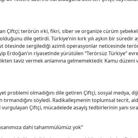
 Çiftçi; terörün ırki, fikri, siber ve organize cürüm şebekeleri
duğunu dile getirdi. Türkiye’nin kırk yılı aşkın bir süredir a
dut ötesinde sergilediği azimli operasyonlar neticesinde terö
p Erdoğan’ın riyasetinde yürütülen “Terörsüz Türkiye” evresi
nlikten taviz vermek anlamına gelmemektedir. Kamu düzeni v
t problemi olmadığını dile getiren Çiftçi, sosyal medya, diji
tırmandığını söyledi. Radikalleşmenin toplumsal tecrit, aidiyet
ni vurgulayan Çiftçi, mücadelede asayiş tedbirlerinin yanı sıra
 insanımıza dahi tahammülümüz yok”