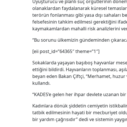
Uyuşturucu ve planlı suç örgütlerinin dönemi
olanaklardan faydalanarak küresel temaslar k
terörün fonlanması gibi yasa dışı sahaları be
felsefesinin tahkim edilmesi gerektiğini if
kaymakamlardan mahalli risk analizlerini veri
“Bu sorunu ülkemizin gündeminden çıkarac
[eii post_id=”64365″ theme=”1″]
Sokaklarda yaşayan başıboş hayvanlar mese
ettiğini bildirdi. Hayvanların toplanması, aş
beyan eden Bakan Çiftçi, “Merhamet, huzur 
kullandı.
“KADES’e gelen her ihpar devlete uzanan bir 
Kadınlara dönük şiddetin cemiyetin istikbalin
tatbik edilmesinin hayati bir mecburiyet ol
bir yardım çağrısıdır” dedi ve sistemin yayg