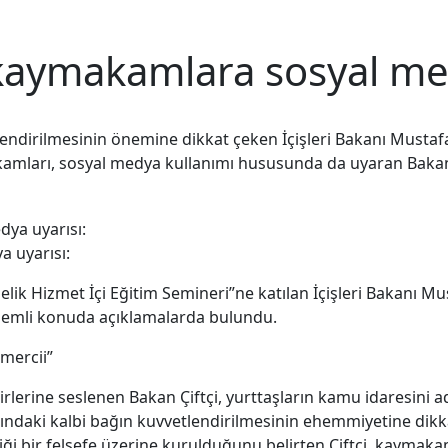
 kaymakamlara sosyal me
etlendirilmesinin önemine dikkat çeken İçişleri Bakanı Must
makamları, sosyal medya kullanımı hususunda da uyaran Bakan 
a uyarısı:
 Hizmet İçi Eğitim Semineri”ne katılan İçişleri Bakanı Mus
nemli konuda açıklamalarda bulundu.
 mercii”
erine seslenen Bakan Çiftçi, yurttaşların kamu idaresini ad
ındaki kalbi bağın kuvvetlendirilmesinin ehemmiyetine dikkat
iği bir felsefe üzerine kurulduğunu belirten Çiftçi, kaymak