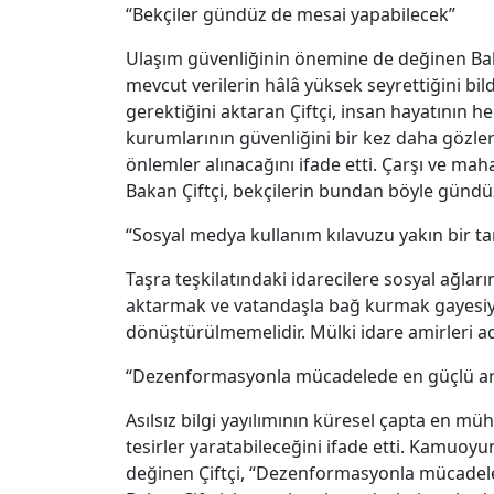
“Bekçiler gündüz de mesai yapabilecek”
Ulaşım güvenliğinin önemine de değinen Bakan
mevcut verilerin hâlâ yüksek seyrettiğini bil
gerektiğini aktaran Çiftçi, insan hayatının
kurumlarının güvenliğini bir kez daha gözler ö
önlemler alınacağını ifade etti. Çarşı ve ma
Bakan Çiftçi, bekçilerin bundan böyle gündü
“Sosyal medya kullanım kılavuzu yakın bir ta
Taşra teşkilatındaki idarecilere sosyal ağla
aktarmak ve vatandaşla bağ kurmak gayesiyle 
dönüştürülmemelidir. Mülki idare amirleri ad
“Dezenformasyonla mücadelede en güçlü ara
Asılsız bilgi yayılımının küresel çapta en mühi
tesirler yaratabileceğini ifade etti. Kamuoy
değinen Çiftçi, “Dezenformasyonla mücadeled