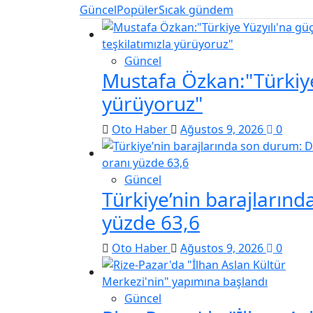
Güncel
Popüler
Sıcak gündem
Güncel
Mustafa Özkan:"Türkiye 
yürüyoruz"
Oto Haber
Ağustos 9, 2026
0
Güncel
Türkiye’nin barajların
yüzde 63,6
Oto Haber
Ağustos 9, 2026
0
Güncel