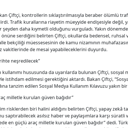
 Çiftçi, kontrollerin sıklaştırılmasıyla beraber ölümlü traf
dirdi. Trafik kurallarına riayetin müeyyide endişesiyle değil
 her şeyden daha kıymetli olduğunu vurguladı. Yakın dönemd
nüne serdiğini belirten Çiftçi, okullarda bedensel, ruhsal ve
halle bekçiliği müessesesinin de kamu nizamının muhafazasın
z vakitlerinde de mesai yapabileceklerini duyurdu.
rihte neşredilecek”
rın kullanımı hususunda da uyarılarda bulunan Çiftçi, sosya
istihdam edilmesi gerektiğini aktardı. Bakan Çiftçi, “Sosya
ına tanzim edilen Sosyal Medya Kullanım Kılavuzu yakın bir 
ç milletle kurulan güven bağıdır”
m risklerden biri halini aldığını belirten Çiftçi, yapay zekâ t
unu saptırabilecek asılsız haber ve paylaşımlara karşı sürat
e en güçlü araç milletle kurulan güven bağıdır” dedi. Türk