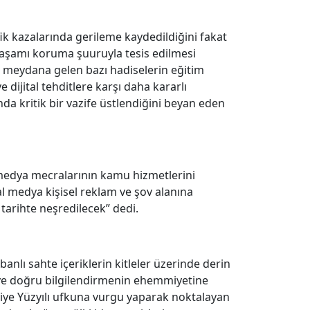
ik kazalarında gerileme kaydedildiğini fakat
, yaşamı koruma şuuruyla tesis edilmesi
e meydana gelen bazı hadiselerin eğitim
 dijital tehditlere karşı daha kararlı
da kritik bir vazife üstlendiğini beyan eden
l medya mecralarının kamu hizmetlerini
l medya kişisel reklam ve şov alanına
tarihte neşredilecek” dedi.
abanlı sahte içeriklerin kitleler üzerinde derin
li ve doğru bilgilendirmenin ehemmiyetine
iye Yüzyılı ufkuna vurgu yaparak noktalayan