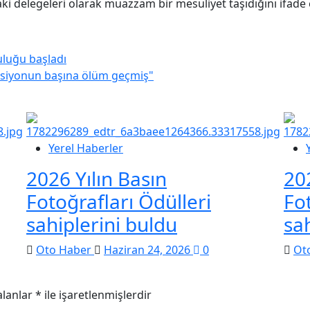
ki delegeleri olarak muazzam bir mesuliyet taşıdığını ifade
uluğu başladı
reksiyonun başına ölüm geçmiş"
Yerel Haberler
2026 Yılın Basın
20
Fotoğrafları Ödülleri
Fo
sahiplerini buldu
sa
Oto Haber
Haziran 24, 2026
0
Ot
alanlar
*
ile işaretlenmişlerdir