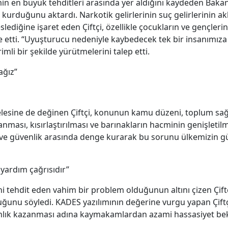
n en büyük tehditleri arasında yer aldığını kaydeden Bakan Çi
urduğunu aktardı. Narkotik gelirlerinin suç gelirlerinin akl
slediğine işaret eden Çiftçi, özellikle çocukların ve gençle
ade etti. “Uyuşturucu nedeniyle kaybedecek tek bir insanımı
mli bir şekilde yürütmelerini talep etti.
ağız”
lesine de değinen Çiftçi, konunun kamu düzeni, toplum sağ
ılanması, kısırlaştırılması ve barınakların hacminin genişlet
ve güvenlik arasında denge kurarak bu sorunu ülkemizin gü
yardım çağrısıdır”
i tehdit eden vahim bir problem olduğunun altını çizen Çiftçi
duğunu söyledi. KADES yazılımının değerine vurgu yapan Çift
ınlık kazanması adına kaymakamlardan azami hassasiyet bekle