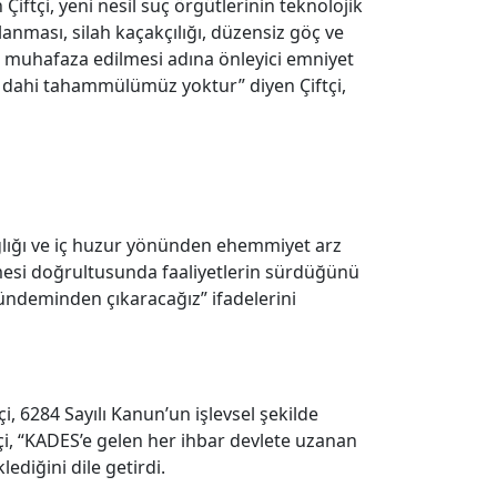
ftçi, yeni nesil suç örgütlerinin teknolojik
anması, silah kaçakçılığı, düzensiz göç ve
rin muhafaza edilmesi adına önleyici emniyet
za dahi tahammülümüz yoktur” diyen Çiftçi,
lığı ve iç huzur yönünden ehemmiyet arz
ilmesi doğrultusunda faaliyetlerin sürdüğünü
ndeminden çıkaracağız” ifadelerini
, 6284 Sayılı Kanun’un işlevsel şekilde
çi, “KADES’e gelen her ihbar devlete uzanan
diğini dile getirdi.