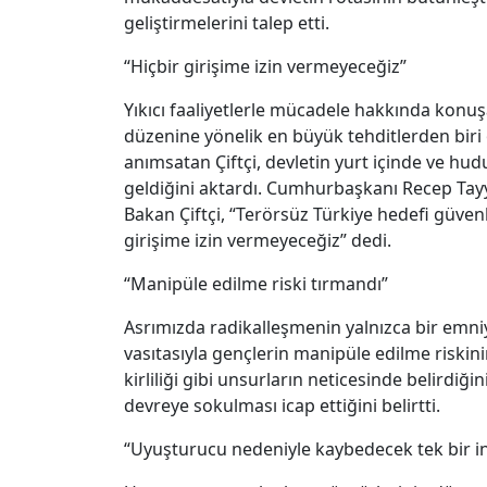
geliştirmelerini talep etti.
“Hiçbir girişime izin vermeyeceğiz”
Yıkıcı faaliyetlerle mücadele hakkında konuşan
düzenine yönelik en büyük tehditlerden biri ol
anımsatan Çiftçi, devletin yurt içinde ve hu
geldiğini aktardı. Cumhurbaşkanı Recep Tayyi
Bakan Çiftçi, “Terörsüz Türkiye hedefi güve
girişime izin vermeyeceğiz” dedi.
“Manipüle edilme riski tırmandı”
Asrımızda radikalleşmenin yalnızca bir emniye
vasıtasıyla gençlerin manipüle edilme riskinin 
kirliliği gibi unsurların neticesinde belirdiği
devreye sokulması icap ettiğini belirtti.
“Uyuşturucu nedeniyle kaybedecek tek bir