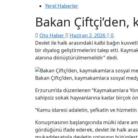
Yerel Haberler
Bakan Çiftçi’den,
Oto Haber
Haziran 2, 2026
0
Devlet ile halk arasındaki kalbi bağın kuvv
bir diyalog geliştirmelerini talep etti. Kay
alanına dönüştürülmemelidir” dedi.
Bakan Çiftçi’den, kaymakamlara sosyal medy
Erzurum’da düzenlenen “Kaymakamlara Yönelik
sahipsiz sokak hayvanlarına kadar birçok ö
“Kamu idaresi adaletin, şefkatin ve hizmetin
Konuşmasının başlangıcında mülki idare amirl
gördüğünü ifade ederek, devlet ile halk aras
mukaddesatıyla devletin rotasının bütünleşt