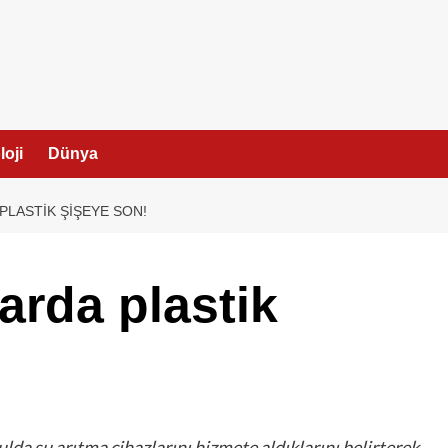
I
oji
Dünya
PLASTIK ŞIŞEYE SON!
arda plastik
ulda su arıtma cihazlarını hizmete aldıklarını belirterek,