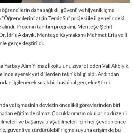
öğrencilerin daha sağlıklı, güvenli ve hijyenik içme
“Öğrencilerimiz İçin Temiz Su” projesi ile il genelindeki
e alındı. Projenin tanıtım programı, Menteşe Şehit
 Dr. İdris Akbıyık, Menteşe Kaymakamı Mehmet Eriş ve İl
le gerçekleştirildi.
arbay Alim Yılmaz İlkokulunu ziyaret eden Vali Akbıyık,
 inceleyerek yetkililerden teknik bilgi aldı. Ardından
ından ilgilenerek sıcak bir hasbihal gerçekleştirdi.
ında yetişmesinin devletin öncelikli görevlerinden biri
lmadan eğitim de olmaz. Çocuklarımızın okullarına düzenli
lmeleri ve başarıya ulaşabilmeleri için her şeyden önce
miz, güvenli ve sürdürülebilir içme suyuna erişim de bu