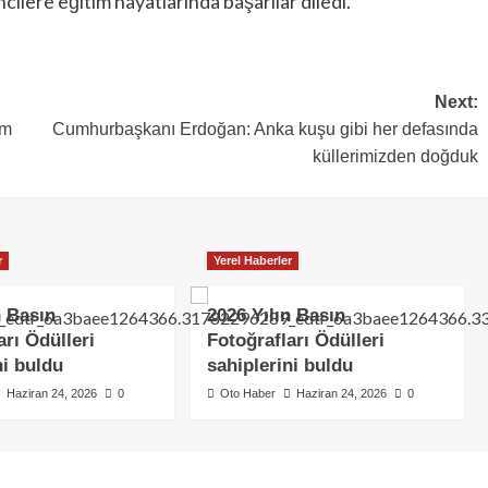
ilere eğitim hayatlarında başarılar diledi.
Next:
im
Cumhurbaşkanı Erdoğan: Anka kuşu gibi her defasında
küllerimizden doğduk
r
Yerel Haberler
n Basın
2026 Yılın Basın
arı Ödülleri
Fotoğrafları Ödülleri
ni buldu
sahiplerini buldu
Haziran 24, 2026
0
Oto Haber
Haziran 24, 2026
0