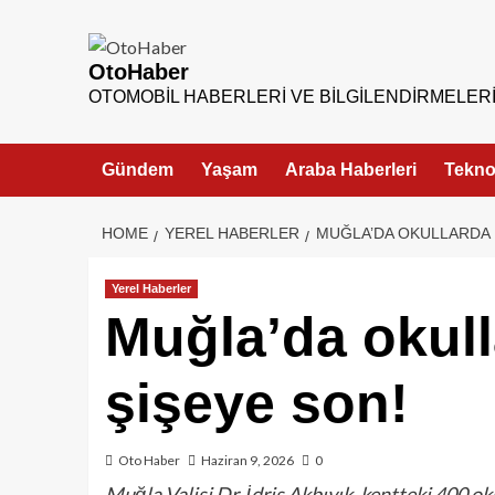
OtoHaber
OTOMOBIL HABERLERI VE BILGILENDIRMELER
Gündem
Yaşam
Araba Haberleri
Teknol
HOME
YEREL HABERLER
MUĞLA’DA OKULLARDA 
Yerel Haberler
Muğla’da okull
şişeye son!
Oto Haber
Haziran 9, 2026
0
Muğla Valisi Dr. İdris Akbıyık, kentteki 400 ok