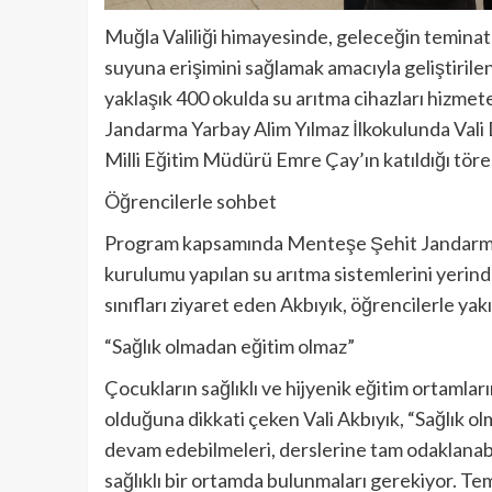
Muğla Valiliği himayesinde, geleceğin teminatı 
suyuna erişimini sağlamak amacıyla geliştirilen 
yaklaşık 400 okulda su arıtma cihazları hizmet
Jandarma Yarbay Alim Yılmaz İlkokulunda Vali
Milli Eğitim Müdürü Emre Çay’ın katıldığı tören
Öğrencilerle sohbet
Program kapsamında Menteşe Şehit Jandarma Y
kurulumu yapılan su arıtma sistemlerini yerinde
sınıfları ziyaret eden Akbıyık, öğrencilerle yak
“Sağlık olmadan eğitim olmaz”
Çocukların sağlıklı ve hijyenik eğitim ortamlar
olduğuna dikkati çeken Vali Akbıyık, “Sağlık o
devam edebilmeleri, derslerine tam odaklanabi
sağlıklı bir ortamda bulunmaları gerekiyor. Te