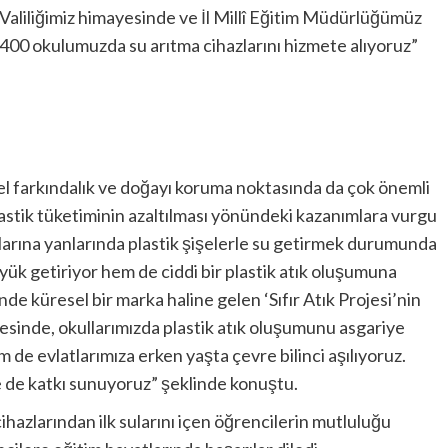
. Valiliğimiz himayesinde ve İl Millî Eğitim Müdürlüğümüz
0 okulumuzda su arıtma cihazlarını hizmete alıyoruz”
el farkındalık ve doğayı koruma noktasında da çok önemli
plastik tüketiminin azaltılması yönündeki kazanımlara vurgu
larına yanlarında plastik şişelerle su getirmek durumunda
yük getiriyor hem de ciddi bir plastik atık oluşumuna
 küresel bir marka haline gelen ‘Sıfır Atık Projesi’nin
esinde, okullarımızda plastik atık oluşumunu asgariye
de evlatlarımıza erken yaşta çevre bilinci aşılıyoruz.
eğe de katkı sunuyoruz” şeklinde konuştu.
hazlarından ilk sularını içen öğrencilerin mutluluğu