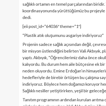
sağlıklı ortamın en temel parçalarından biridir
koordinasyonunda yürüttüğümüz bu projeyle 40
dedi.
[eii post_id=”64036″ theme=”1″]
“Plastik atık oluşumunu asgariye indiriyoruz”
Projenin sadece sağlık açısından değil, çevres
bir misyon üstlendiğini belirten Vali Akbıyık, 
yaptı. Akbıyık, “Öğrencilerimiz daha önce okul
kalıyordu. Bu durum hem aile bütçesine ek bir 
neden oluyordu. Emine Erdoğan’ın himayelerinde
hedefleriyle de birebir örtüşen bu çalışma say
indiriyoruz. Böylece hem doğamızı koruyor hem 
Sağlıklı nesiller yetiştirirken, yeşil bir gelec
Tanıtım programının ardından kurulan arıtma ci