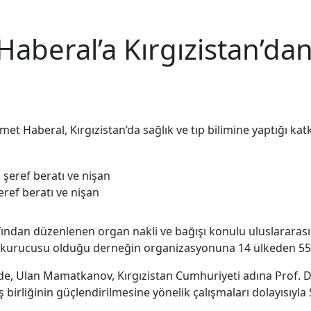
aberal’a Kırgızistan’dan
t Haberal, Kırgızistan’da sağlık ve tıp bilimine yaptığı katk
eref beratı ve nişan
ından düzenlenen organ nakli ve bağışı konulu uluslararas
ın kurucusu olduğu derneğin organizasyonuna 14 ülkeden 550 
lan Mamatkanov, Kırgızistan Cumhuriyeti adına Prof. Dr. 
iş birliğinin güçlendirilmesine yönelik çalışmaları dolayısıyla