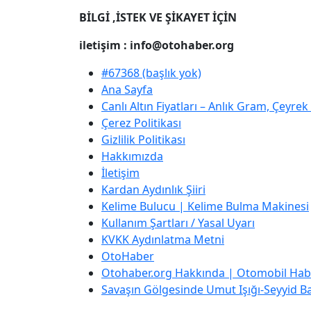
BİLGİ ,İSTEK VE ŞİKAYET İÇİN
iletişim : info@otohaber.org
#67368 (başlık yok)
Ana Sayfa
Canlı Altın Fiyatları – Anlık Gram, Çeyre
Çerez Politikası
Gizlilik Politikası
Hakkımızda
İletişim
Kardan Aydınlık Şiiri
Kelime Bulucu | Kelime Bulma Makinesi
Kullanım Şartları / Yasal Uyarı
KVKK Aydınlatma Metni
OtoHaber
Otohaber.org Hakkında | Otomobil Habe
Savaşın Gölgesinde Umut Işığı-Seyyid Bab