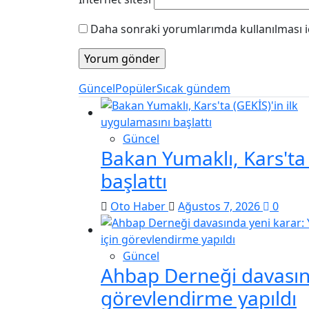
Daha sonraki yorumlarımda kullanılması iç
Güncel
Popüler
Sıcak gündem
Güncel
Bakan Yumaklı, Kars'ta 
başlattı
Oto Haber
Ağustos 7, 2026
0
Güncel
Ahbap Derneği davasınd
görevlendirme yapıldı