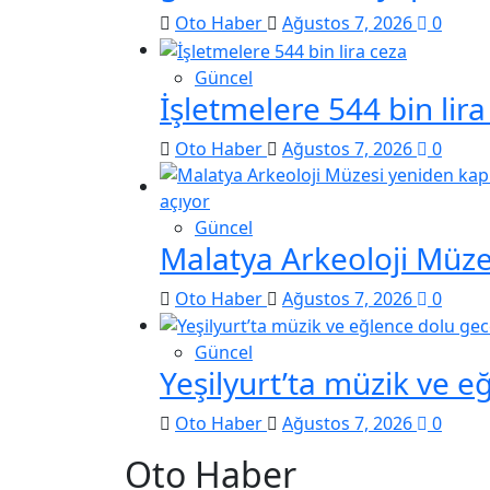
Oto Haber
Ağustos 7, 2026
0
Güncel
İşletmelere 544 bin lira
Oto Haber
Ağustos 7, 2026
0
Güncel
Malatya Arkeoloji Müzes
Oto Haber
Ağustos 7, 2026
0
Güncel
Yeşilyurt’ta müzik ve e
Oto Haber
Ağustos 7, 2026
0
Oto Haber