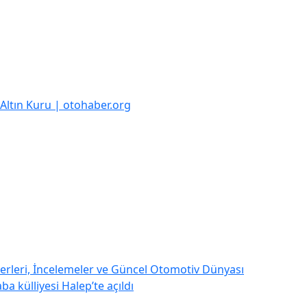
k Altın Kuru | otohaber.org
rleri, İncelemeler ve Güncel Otomotiv Dünyası
a külliyesi Halep’te açıldı