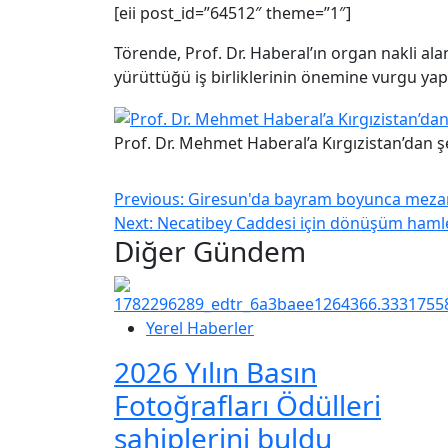
[eii post_id=”64512″ theme=”1″]
Törende, Prof. Dr. Haberal’ın organ nakli ala
yürüttüğü iş birliklerinin önemine vurgu yapı
Prof. Dr. Mehmet Haberal’a Kırgızistan’dan ş
Previous:
Giresun'da bayram boyunca mezarlı
Next:
Necatibey Caddesi için dönüşüm hamlesi
Diğer Gündem
Yerel Haberler
2026 Yılın Basın
Fotoğrafları Ödülleri
sahiplerini buldu