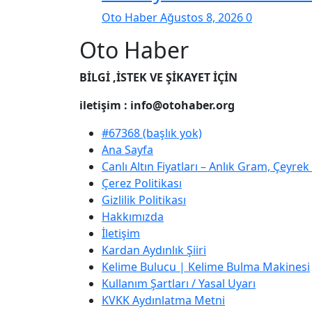
Oto Haber
Ağustos 8, 2026
0
Oto Haber
BİLGİ ,İSTEK VE ŞİKAYET İÇİN
iletişim : info@otohaber.org
#67368 (başlık yok)
Ana Sayfa
Canlı Altın Fiyatları – Anlık Gram, Çeyre
Çerez Politikası
Gizlilik Politikası
Hakkımızda
İletişim
Kardan Aydınlık Şiiri
Kelime Bulucu | Kelime Bulma Makinesi
Kullanım Şartları / Yasal Uyarı
KVKK Aydınlatma Metni