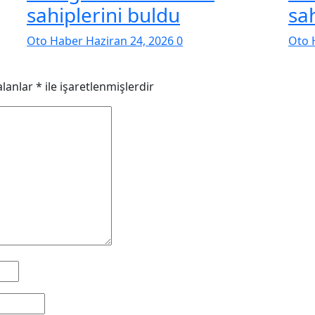
sahiplerini buldu
sa
Oto Haber
Haziran 24, 2026
0
Oto 
alanlar
*
ile işaretlenmişlerdir