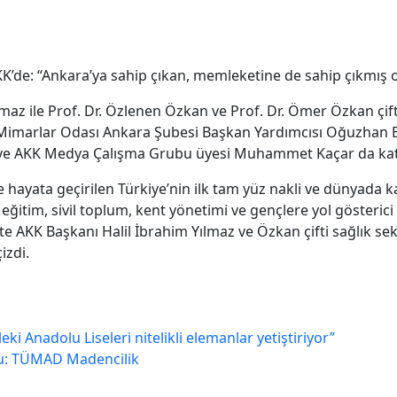
AKK’de: “Ankara’ya sahip çıkan, memleketine de sahip çıkmış 
maz ile Prof. Dr. Özlenen Özkan ve Prof. Dr. Ömer Özkan çif
marlar Odası Ankara Şubesi Başkan Yardımcısı Oğuzhan Bo
 ve AKK Medya Çalışma Grubu üyesi Muhammet Kaçar da katı
e hayata geçirilen Türkiye’nin ilk tam yüz nakli ve dünyada k
k, eğitim, sivil toplum, kent yönetimi ve gençlere yol gösteri
te AKK Başkanı Halil İbrahim Yılmaz ve Özkan çifti sağlık sek
izdi.
eki Anadolu Liseleri nitelikli elemanlar yetiştiriyor”
du: TÜMAD Madencilik