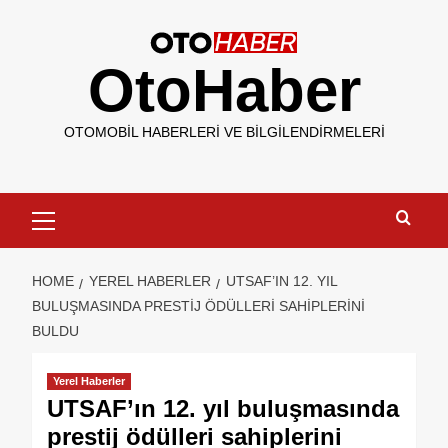
OtoHaber
OTOMOBIL HABERLERI VE BILGILENDIRMELERI
HOME
YEREL HABERLER
UTSAF’IN 12. YIL
BULUŞMASINDA PRESTIJ ÖDÜLLERI SAHIPLERINI
BULDU
Yerel Haberler
UTSAF’ın 12. yıl buluşmasında
prestij ödülleri sahiplerini