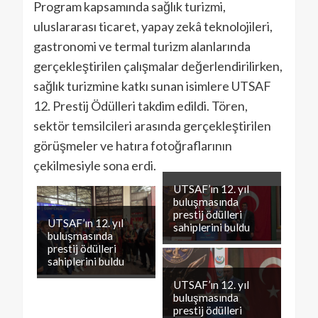
Program kapsamında sağlık turizmi,
uluslararası ticaret, yapay zekâ teknolojileri,
gastronomi ve termal turizm alanlarında
gerçekleştirilen çalışmalar değerlendirilirken,
sağlık turizmine katkı sunan isimlere UTSAF
12. Prestij Ödülleri takdim edildi. Tören,
sektör temsilcileri arasında gerçekleştirilen
görüşmeler ve hatıra fotoğraflarının
çekilmesiyle sona erdi.
UTSAF’ın 12. yıl
buluşmasında
prestij ödülleri
UTSAF’ın 12. yıl
sahiplerini buldu
buluşmasında
prestij ödülleri
sahiplerini buldu
UTSAF’ın 12. yıl
buluşmasında
prestij ödülleri