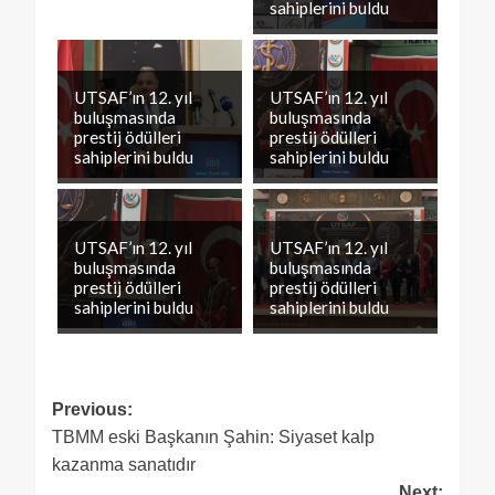
sahiplerini buldu
UTSAF’ın 12. yıl
UTSAF’ın 12. yıl
buluşmasında
buluşmasında
prestij ödülleri
prestij ödülleri
sahiplerini buldu
sahiplerini buldu
UTSAF’ın 12. yıl
UTSAF’ın 12. yıl
buluşmasında
buluşmasında
prestij ödülleri
prestij ödülleri
sahiplerini buldu
sahiplerini buldu
Previous:
TBMM eski Başkanın Şahin: Siyaset kalp
kazanma sanatıdır
Next: