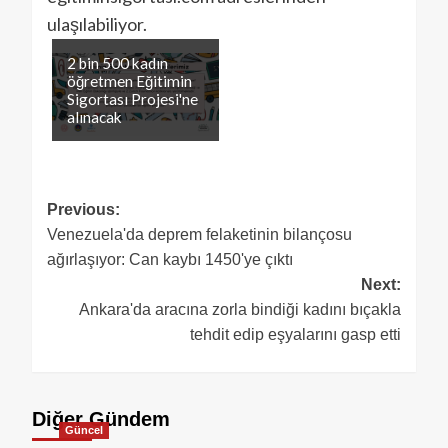
ulaşılabiliyor.
2 bin 500 kadın
öğretmen Eğitimin
Sigortası Projesi'ne
alınacak
Previous:
Venezuela'da deprem felaketinin bilançosu
ağırlaşıyor: Can kaybı 1450'ye çıktı
Next:
Ankara'da aracına zorla bindiği kadını bıçakla
tehdit edip eşyalarını gasp etti
Diğer Gündem
Güncel