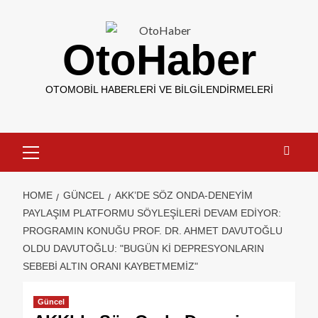
OtoHaber
OTOMOBIL HABERLERI VE BILGILENDIRMELERI
HOME
GÜNCEL
AKK’DE SÖZ ONDA-DENEYIM
PAYLAŞIM PLATFORMU SÖYLEŞILERI DEVAM EDIYOR:
PROGRAMIN KONUĞU PROF. DR. AHMET DAVUTOĞLU
OLDU DAVUTOĞLU: "BUGÜN KI DEPRESYONLARIN
SEBEBI ALTIN ORANI KAYBETMEMIZ"
Güncel