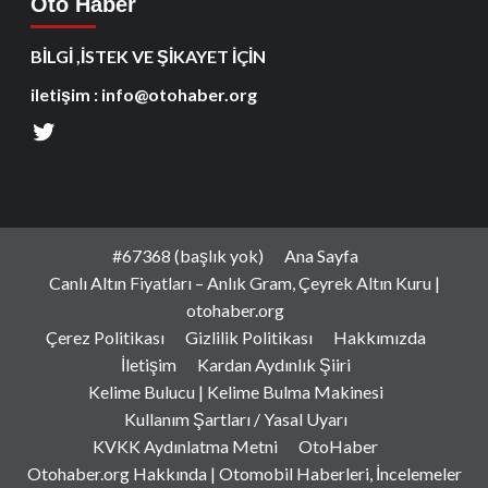
Oto Haber
BİLGİ ,İSTEK VE ŞİKAYET İÇİN
iletişim : info@otohaber.org
#67368 (başlık yok)
Ana Sayfa
Canlı Altın Fiyatları – Anlık Gram, Çeyrek Altın Kuru |
otohaber.org
Çerez Politikası
Gizlilik Politikası
Hakkımızda
İletişim
Kardan Aydınlık Şiiri
Kelime Bulucu | Kelime Bulma Makinesi
Kullanım Şartları / Yasal Uyarı
KVKK Aydınlatma Metni
OtoHaber
Otohaber.org Hakkında | Otomobil Haberleri, İncelemeler