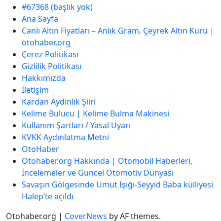
#67368 (başlık yok)
Ana Sayfa
Canlı Altın Fiyatları – Anlık Gram, Çeyrek Altın Kuru |
otohaber.org
Çerez Politikası
Gizlilik Politikası
Hakkımızda
İletişim
Kardan Aydınlık Şiiri
Kelime Bulucu | Kelime Bulma Makinesi
Kullanım Şartları / Yasal Uyarı
KVKK Aydınlatma Metni
OtoHaber
Otohaber.org Hakkında | Otomobil Haberleri,
İncelemeler ve Güncel Otomotiv Dünyası
Savaşın Gölgesinde Umut Işığı-Seyyid Baba külliyesi
Halep’te açıldı
Otohaber.org
|
CoverNews
by AF themes.