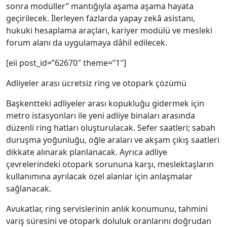
sonra modüller” mantığıyla aşama aşama hayata
geçirilecek. İlerleyen fazlarda yapay zekâ asistanı,
hukuki hesaplama araçları, kariyer modülü ve mesleki
forum alanı da uygulamaya dâhil edilecek.
[eii post_id=”62670″ theme=”1″]
Adliyeler arası ücretsiz ring ve otopark çözümü
Başkentteki adliyeler arası kopukluğu gidermek için
metro istasyonları ile yeni adliye binaları arasında
düzenli ring hatları oluşturulacak. Sefer saatleri; sabah
duruşma yoğunluğu, öğle araları ve akşam çıkış saatleri
dikkate alınarak planlanacak. Ayrıca adliye
çevrelerindeki otopark sorununa karşı, meslektaşların
kullanımına ayrılacak özel alanlar için anlaşmalar
sağlanacak.
Avukatlar, ring servislerinin anlık konumunu, tahmini
varış süresini ve otopark doluluk oranlarını doğrudan