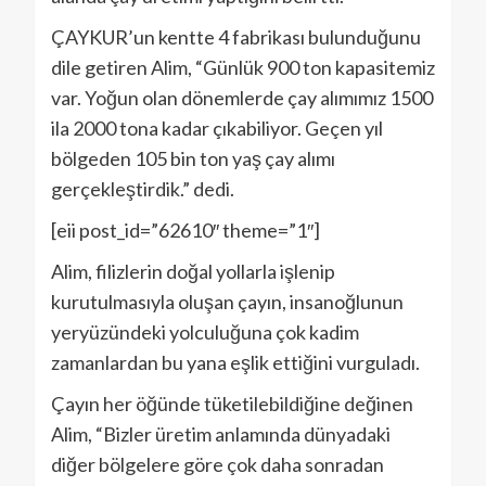
ÇAYKUR’un kentte 4 fabrikası bulunduğunu
dile getiren Alim, “Günlük 900 ton kapasitemiz
var. Yoğun olan dönemlerde çay alımımız 1500
ila 2000 tona kadar çıkabiliyor. Geçen yıl
bölgeden 105 bin ton yaş çay alımı
gerçekleştirdik.” dedi.
[eii post_id=”62610″ theme=”1″]
Alim, filizlerin doğal yollarla işlenip
kurutulmasıyla oluşan çayın, insanoğlunun
yeryüzündeki yolculuğuna çok kadim
zamanlardan bu yana eşlik ettiğini vurguladı.
Çayın her öğünde tüketilebildiğine değinen
Alim, “Bizler üretim anlamında dünyadaki
diğer bölgelere göre çok daha sonradan