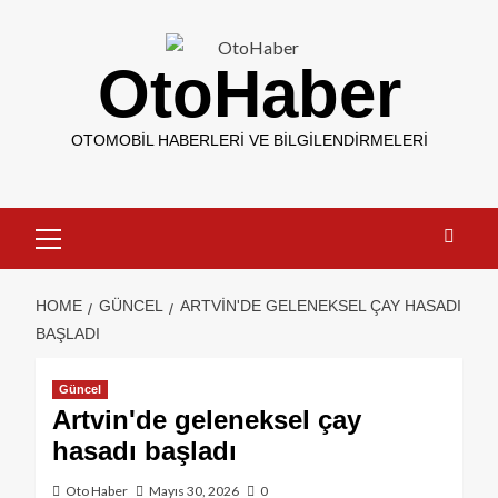
OtoHaber
OTOMOBIL HABERLERI VE BILGILENDIRMELERI
HOME
GÜNCEL
ARTVIN'DE GELENEKSEL ÇAY HASADI
BAŞLADI
Güncel
Artvin'de geleneksel çay
hasadı başladı
Oto Haber
Mayıs 30, 2026
0