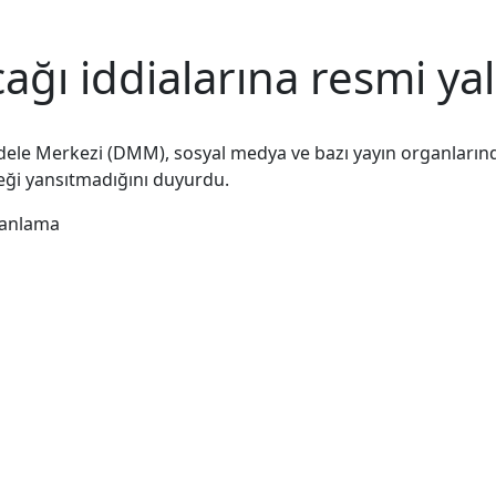
cağı iddialarına resmi y
ele Merkezi (DMM), sosyal medya ve bazı yayın organlarınd
çeği yansıtmadığını duyurdu.