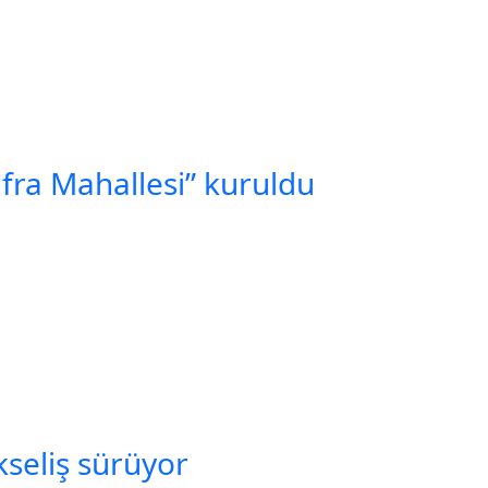
ufra Mahallesi” kuruldu
seliş sürüyor