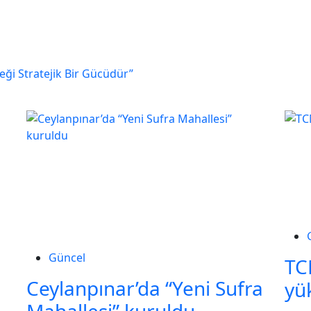
eği Stratejik Bir Gücüdür”
Güncel
TC
Ceylanpınar’da “Yeni Sufra
yü