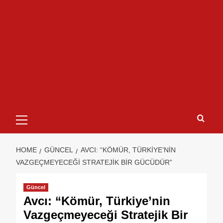
HOME
GÜNCEL
AVCI: “KÖMÜR, TÜRKIYE’NIN
VAZGEÇMEYECEĞI STRATEJIK BIR GÜCÜDÜR”
Güncel
Avcı: “Kömür, Türkiye’nin
Vazgeçmeyeceği Stratejik Bir