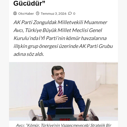
Gücüdür”
Oto Haber
Temmuz 3, 2026
0
AK Parti Zonguldak Milletvekili Muammer
Avcı, Türkiye Büyük Millet Meclisi Genel
Kurulu’nda İYİ Parti’nin kömür havzalarına
ilişkin grup önergesi üzerinde AK Parti Grubu
adına söz aldı.
Avcı: “Kömür, Türkiye’nin Vazgeçmeyeceği Stratejik Bir