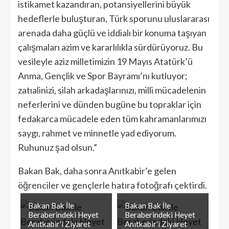
istikamet kazandıran, potansiyellerini büyük
hedeflerle buluşturan, Türk sporunu uluslararası
arenada daha güçlü ve iddialı bir konuma taşıyan
çalışmaları azim ve kararlılıkla sürdürüyoruz. Bu
vesileyle aziz milletimizin 19 Mayıs Atatürk’ü
Anma, Gençlik ve Spor Bayramı’nı kutluyor;
zatıalinizi, silah arkadaşlarınızı, milli mücadelenin
neferlerini ve dünden bugüne bu topraklar için
fedakarca mücadele eden tüm kahramanlarımızı
saygı, rahmet ve minnetle yad ediyorum.
Ruhunuz şad olsun.”
Bakan Bak, daha sonra Anıtkabir’e gelen
öğrenciler ve gençlerle hatıra fotoğrafı çektirdi.
Bakan Bak İle
Bakan Bak İle
Beraberindeki Heyet
Beraberindeki Heyet
Anıtkabir'i Ziyaret
Anıtkabir'i Ziyaret