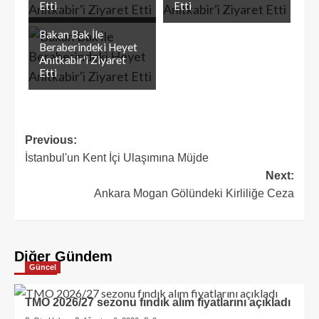
Etti
Etti
Bakan Bak İle
Beraberindeki Heyet
Anıtkabir'i Ziyaret
Etti
Previous:
İstanbul'un Kent İçi Ulaşımına Müjde
Next:
Ankara Mogan Gölündeki Kirliliğe Ceza
Diğer Gündem
Güncel
TMO 2026/27 sezonu fındık alım fiyatlarını açıkladı