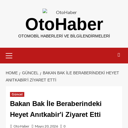
OtoHaber
OTOMOBIL HABERLERI VE BILGILENDIRMELERI
HOME
GÜNCEL
BAKAN BAK İLE BERABERINDEKI HEYET
ANITKABIR'I ZIYARET ETTI
Güncel
Bakan Bak İle Beraberindeki
Heyet Anıtkabir'i Ziyaret Etti
Oto Haber
Mayıs 20, 2026
0