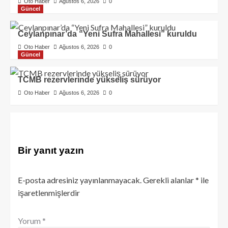
Oto Haber
Ağustos 6, 2026
0
Güncel
Ceylanpınar’da “Yeni Sufra Mahallesi” kuruldu
Oto Haber
Ağustos 6, 2026
0
Güncel
TCMB rezervlerinde yükseliş sürüyor
Oto Haber
Ağustos 6, 2026
0
Bir yanıt yazın
E-posta adresiniz yayınlanmayacak.
Gerekli alanlar
*
ile
işaretlenmişlerdir
Yorum
*