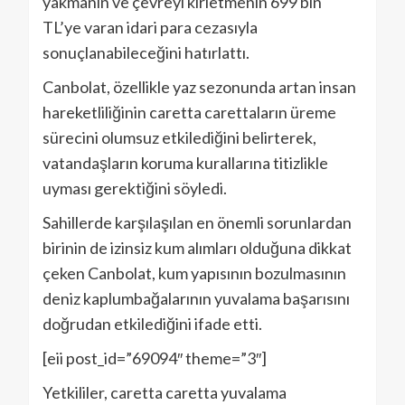
yakmanın ve çevreyi kirletmenin 699 bin
TL’ye varan idari para cezasıyla
sonuçlanabileceğini hatırlattı.
Canbolat, özellikle yaz sezonunda artan insan
hareketliliğinin caretta carettaların üreme
sürecini olumsuz etkilediğini belirterek,
vatandaşların koruma kurallarına titizlikle
uyması gerektiğini söyledi.
Sahillerde karşılaşılan en önemli sorunlardan
birinin de izinsiz kum alımları olduğuna dikkat
çeken Canbolat, kum yapısının bozulmasının
deniz kaplumbağalarının yuvalama başarısını
doğrudan etkilediğini ifade etti.
[eii post_id=”69094″ theme=”3″]
Yetkililer, caretta caretta yuvalama