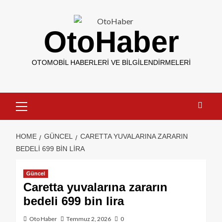
OtoHaber
OTOMOBIL HABERLERI VE BILGILENDIRMELERI
HOME
GÜNCEL
CARETTA YUVALARINA ZARARIN
BEDELI 699 BIN LIRA
Güncel
Caretta yuvalarına zararın
bedeli 699 bin lira
Oto Haber
Temmuz 2, 2026
0