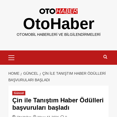
OtoHaber
OTOMOBIL HABERLERI VE BILGILENDIRMELERI
HOME
GÜNCEL
ÇIN ILE TANIŞTIM HABER ÖDÜLLERI
BAŞVURULARI BAŞLADI
Güncel
Çin ile Tanıştım Haber Ödülleri
başvuruları başladı
Oto Haber
Mayıs 13, 2026
0