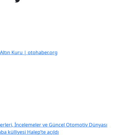
k Altın Kuru | otohaber.org
rleri, İncelemeler ve Güncel Otomotiv Dünyası
a külliyesi Halep’te açıldı