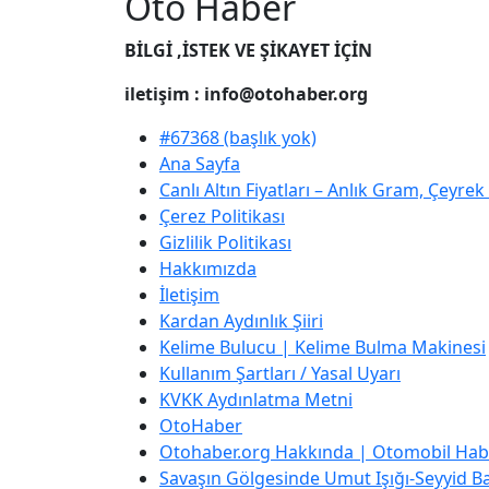
Oto Haber
BİLGİ ,İSTEK VE ŞİKAYET İÇİN
iletişim : info@otohaber.org
#67368 (başlık yok)
Ana Sayfa
Canlı Altın Fiyatları – Anlık Gram, Çeyre
Çerez Politikası
Gizlilik Politikası
Hakkımızda
İletişim
Kardan Aydınlık Şiiri
Kelime Bulucu | Kelime Bulma Makinesi
Kullanım Şartları / Yasal Uyarı
KVKK Aydınlatma Metni
OtoHaber
Otohaber.org Hakkında | Otomobil Habe
Savaşın Gölgesinde Umut Işığı-Seyyid Bab