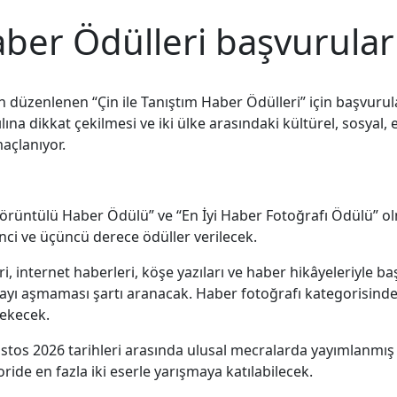
aber Ödülleri başvurular
n düzenlenen “Çin ile Tanıştım Haber Ödülleri” için başvuru
yılına dikkat çekilmesi ve iki ülke arasındaki kültürel, sosy
açlanıyor.
i Görüntülü Haber Ödülü” ve “En İyi Haber Fotoğrafı Ödülü” 
inci ve üçüncü derece ödüller verilecek.
eri, internet haberleri, köşe yazıları ve haber hikâyeleriyle 
ikayı aşmaması şartı aranacak. Haber fotoğrafı kategorisind
rekecek.
stos 2026 tarihleri arasında ulusal mecralarda yayımlanmış 
ide en fazla iki eserle yarışmaya katılabilecek.