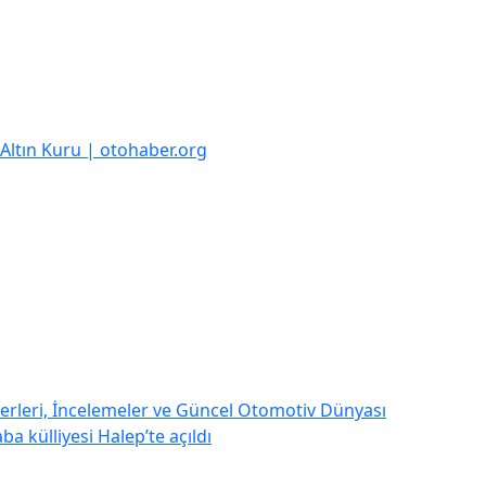
k Altın Kuru | otohaber.org
rleri, İncelemeler ve Güncel Otomotiv Dünyası
a külliyesi Halep’te açıldı