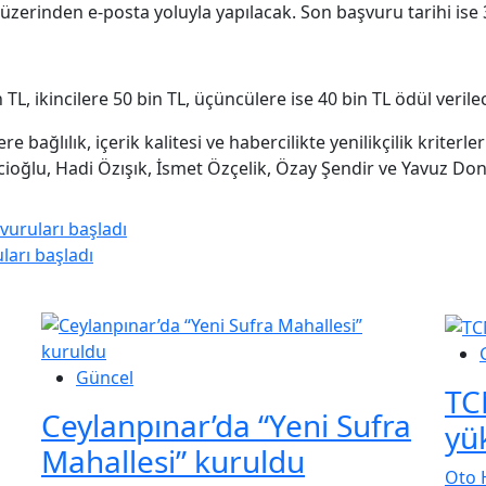
zerinden e-posta yoluyla yapılacak. Son başvuru tarihi ise 
 TL, ikincilere 50 bin TL, üçüncülere ise 40 bin TL ödül verile
re bağlılık, içerik kalitesi ve habercilikte yenilikçilik kriter
cioğlu, Hadi Özışık, İsmet Özçelik, Özay Şendir ve Yavuz Dona
vuruları başladı
ları başladı
Güncel
TC
Ceylanpınar’da “Yeni Sufra
yü
Mahallesi” kuruldu
Oto 