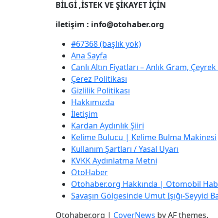
BİLGİ ,İSTEK VE ŞİKAYET İÇİN
iletişim : info@otohaber.org
#67368 (başlık yok)
Ana Sayfa
Canlı Altın Fiyatları – Anlık Gram, Çeyre
Çerez Politikası
Gizlilik Politikası
Hakkımızda
İletişim
Kardan Aydınlık Şiiri
Kelime Bulucu | Kelime Bulma Makinesi
Kullanım Şartları / Yasal Uyarı
KVKK Aydınlatma Metni
OtoHaber
Otohaber.org Hakkında | Otomobil Habe
Savaşın Gölgesinde Umut Işığı-Seyyid Bab
Otohaber.org
|
CoverNews
by AF themes.