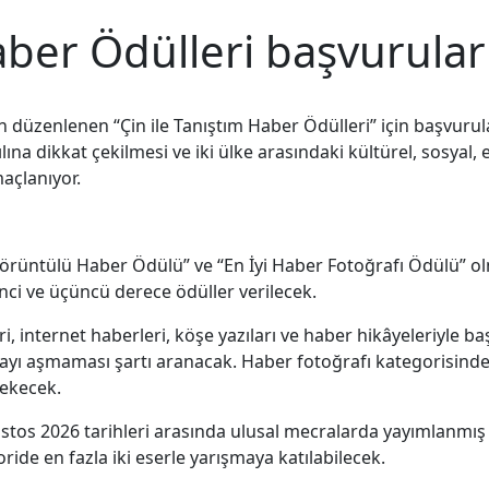
aber Ödülleri başvurular
n düzenlenen “Çin ile Tanıştım Haber Ödülleri” için başvuru
yılına dikkat çekilmesi ve iki ülke arasındaki kültürel, sosy
açlanıyor.
i Görüntülü Haber Ödülü” ve “En İyi Haber Fotoğrafı Ödülü” 
inci ve üçüncü derece ödüller verilecek.
eri, internet haberleri, köşe yazıları ve haber hikâyeleriyle 
ikayı aşmaması şartı aranacak. Haber fotoğrafı kategorisind
rekecek.
stos 2026 tarihleri arasında ulusal mecralarda yayımlanmış 
ide en fazla iki eserle yarışmaya katılabilecek.