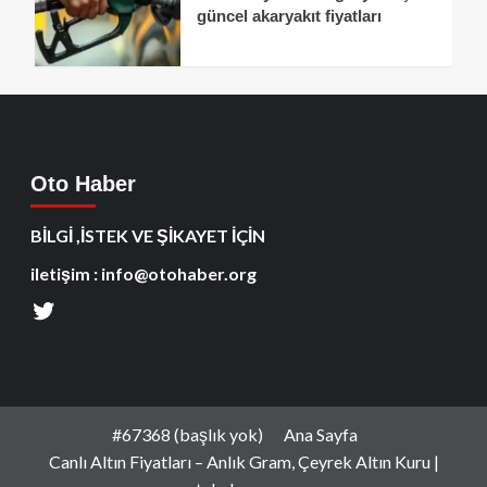
güncel akaryakıt fiyatları
Oto Haber
BİLGİ ,İSTEK VE ŞİKAYET İÇİN
iletişim : info@otohaber.org
#67368 (başlık yok)
Ana Sayfa
Canlı Altın Fiyatları – Anlık Gram, Çeyrek Altın Kuru |