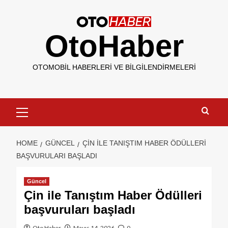
OtoHaber
OTOMOBIL HABERLERI VE BILGILENDIRMELERI
HOME
GÜNCEL
ÇIN ILE TANIŞTIM HABER ÖDÜLLERI
BAŞVURULARI BAŞLADI
Güncel
Çin ile Tanıştım Haber Ödülleri
başvuruları başladı
Oto Haber
Mayıs 14, 2026
0