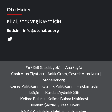
Oto Haber
BİLGİ ,İSTEK VE ŞİKAYET İÇİN
iletişim : info@otohaber.org
#67368 (başlık yok)
Ana Sayfa
Canlı Altın Fiyatları – Anlık Gram, Çeyrek Altın Kuru |
otohaber.org
Çerez Politikası
Gizlilik Politikası
Hakkımızda
İletişim
Kardan Aydınlık Şiiri
Kelime Bulucu | Kelime Bulma Makinesi
Kullanım Şartları / Yasal Uyarı
KVKK Aydınlatma Metni
OtoHaber