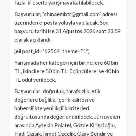
fazla iki eserle yarışmaya katılabilecek.
Başvurular, “chinaembtr@gmail.com” adresi
üzerinden e-posta yoluyla yapılacak. Son
başvuru tarihi ise 31 Ağustos 2026 saat 23.59
olarak açıklandı.
[eii post_id=”62564″ theme=”1″]
Yarışmada her kategori için birincilere 60 bin
TL, ikincilere 50 bin TL, üçüncülere ise 40 bin
TL ödül verilecek.
Başvurular; doğruluk, tarafsızlık, etik
değerlere bağlılık, içerik kalitesi ve
habercilikte yenilikçilik kriterleri
doğrultusunda değerlendirilecek. Jüri üyeleri
arasında Aytekin Polatel, Gözde Kirişcioğlu,
Hadi Özışık, İsmet Özçelik, Özay Şendir ve